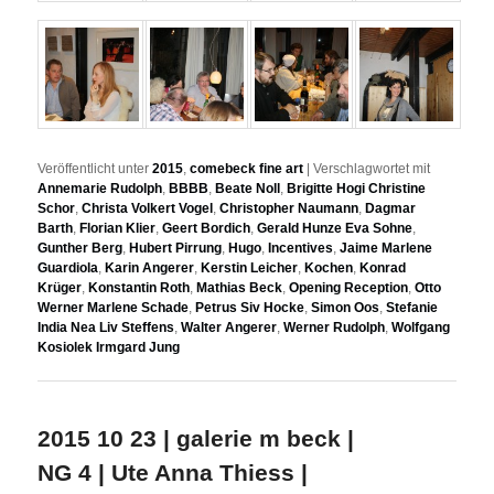
Veröffentlicht unter
2015
,
comebeck fine art
|
Verschlagwortet mit
Annemarie Rudolph
,
BBBB
,
Beate Noll
,
Brigitte Hogi Christine
Schor
,
Christa Volkert Vogel
,
Christopher Naumann
,
Dagmar
Barth
,
Florian Klier
,
Geert Bordich
,
Gerald Hunze Eva Sohne
,
Gunther Berg
,
Hubert Pirrung
,
Hugo
,
Incentives
,
Jaime Marlene
Guardiola
,
Karin Angerer
,
Kerstin Leicher
,
Kochen
,
Konrad
Krüger
,
Konstantin Roth
,
Mathias Beck
,
Opening Reception
,
Otto
Werner Marlene Schade
,
Petrus Siv Hocke
,
Simon Oos
,
Stefanie
India Nea Liv Steffens
,
Walter Angerer
,
Werner Rudolph
,
Wolfgang
Kosiolek Irmgard Jung
2015 10 23 | galerie m beck |
NG 4 | Ute Anna Thiess |