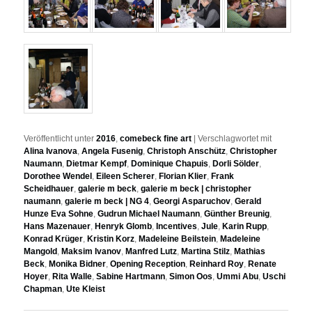
Veröffentlicht unter
2016
,
comebeck fine art
|
Verschlagwortet mit
Alina Ivanova
,
Angela Fusenig
,
Christoph Anschütz
,
Christopher
Naumann
,
Dietmar Kempf
,
Dominique Chapuis
,
Dorli Sölder
,
Dorothee Wendel
,
Eileen Scherer
,
Florian Klier
,
Frank
Scheidhauer
,
galerie m beck
,
galerie m beck | christopher
naumann
,
galerie m beck | NG 4
,
Georgi Asparuchov
,
Gerald
Hunze Eva Sohne
,
Gudrun Michael Naumann
,
Günther Breunig
,
Hans Mazenauer
,
Henryk Glomb
,
Incentives
,
Jule
,
Karin Rupp
,
Konrad Krüger
,
Kristin Korz
,
Madeleine Beilstein
,
Madeleine
Mangold
,
Maksim Ivanov
,
Manfred Lutz
,
Martina Stilz
,
Mathias
Beck
,
Monika Bidner
,
Opening Reception
,
Reinhard Roy
,
Renate
Hoyer
,
Rita Walle
,
Sabine Hartmann
,
Simon Oos
,
Ummi Abu
,
Uschi
Chapman
,
Ute Kleist