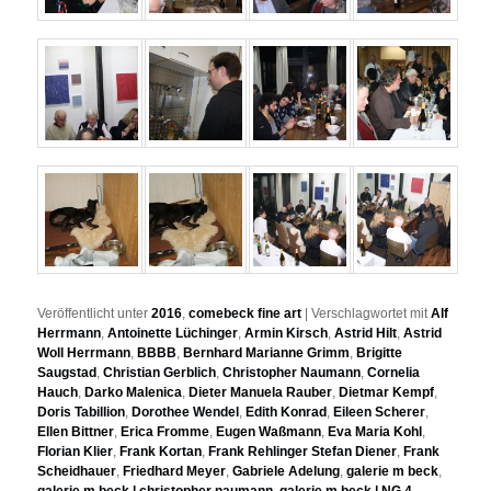
Veröffentlicht unter
2016
,
comebeck fine art
|
Verschlagwortet mit
Alf
Herrmann
,
Antoinette Lüchinger
,
Armin Kirsch
,
Astrid Hilt
,
Astrid
Woll Herrmann
,
BBBB
,
Bernhard Marianne Grimm
,
Brigitte
Saugstad
,
Christian Gerblich
,
Christopher Naumann
,
Cornelia
Hauch
,
Darko Malenica
,
Dieter Manuela Rauber
,
Dietmar Kempf
,
Doris Tabillion
,
Dorothee Wendel
,
Edith Konrad
,
Eileen Scherer
,
Ellen Bittner
,
Erica Fromme
,
Eugen Waßmann
,
Eva Maria Kohl
,
Florian Klier
,
Frank Kortan
,
Frank Rehlinger Stefan Diener
,
Frank
Scheidhauer
,
Friedhard Meyer
,
Gabriele Adelung
,
galerie m beck
,
galerie m beck | christopher naumann
,
galerie m beck | NG 4
,