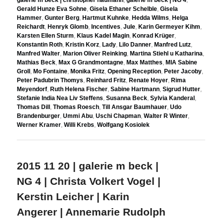
Gerald Hunze Eva Sohne
,
Gisela Ethaner Schelble
,
Gisela
Hammer
,
Gunter Berg
,
Hartmut Kuhnke
,
Hedda Wilms
,
Helga
Reichardt
,
Henryk Glomb
,
Incentives
,
Jule
,
Karin Germeyer Kihm
,
Karsten Ellen Sturm
,
Klaus Kadel Magin
,
Konrad Krüger
,
Konstantin Roth
,
Kristin Korz
,
Lady
,
Lilo Danner
,
Manfred Lutz
,
Manfred Walter
,
Marion Oliver Reinking
,
Martina Stiehl u Katharina
,
Mathias Beck
,
Max G Grandmontagne
,
Max Matthes
,
MIA Sabine
Groll
,
Mo Fontaine
,
Monika Fritz
,
Opening Reception
,
Peter Jacoby
,
Peter Padubrin Thomys
,
Reinhard Fritz
,
Renate Hoyer
,
Rima
Meyendorf
,
Ruth Helena Fischer
,
Sabine Hartmann
,
Sigrud Hutter
,
Stefanie India Nea Liv Steffens
,
Susanna Beck
,
Sylvia Kanderal
,
Thomas Dill
,
Thomas Roesch
,
Till Ansgar Baumhauer
,
Udo
Brandenburger
,
Ummi Abu
,
Uschi Chapman
,
Walter R Winter
,
Werner Kramer
,
Willi Krebs
,
Wolfgang Kosiolek
2015 11 20 | galerie m beck |
NG 4 | Christa Volkert Vogel |
Kerstin Leicher | Karin
Angerer | Annemarie Rudolph