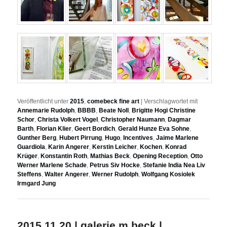
Veröffentlicht unter
2015
,
comebeck fine art
|
Verschlagwortet mit
Annemarie Rudolph
,
BBBB
,
Beate Noll
,
Brigitte Hogi Christine
Schor
,
Christa Volkert Vogel
,
Christopher Naumann
,
Dagmar
Barth
,
Florian Klier
,
Geert Bordich
,
Gerald Hunze Eva Sohne
,
Gunther Berg
,
Hubert Pirrung
,
Hugo
,
Incentives
,
Jaime Marlene
Guardiola
,
Karin Angerer
,
Kerstin Leicher
,
Kochen
,
Konrad
Krüger
,
Konstantin Roth
,
Mathias Beck
,
Opening Reception
,
Otto
Werner Marlene Schade
,
Petrus Siv Hocke
,
Stefanie India Nea Liv
Steffens
,
Walter Angerer
,
Werner Rudolph
,
Wolfgang Kosiolek
Irmgard Jung
2015 11 20 | galerie m beck |