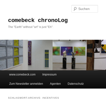
Such
comebeck chronoLog
The "Earth" without "art" is just "Eh".
Hauptmenü
www.comebeck.com
Impressum
Zum Inhalt wechseln
Zum sekundären Inhalt wechseln
Zum Newsletter anmelden
Agenten
Datenschutz
SCHLAGWORT-ARCHIVE:
INCENTIVES