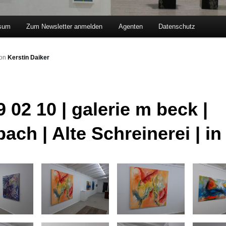
sum
Zum Newsletter anmelden
Agenten
Datenschutz
hseln
on
Kerstin Daiker
 02 10 | galerie m beck |
ach | Alte Schreinerei | in