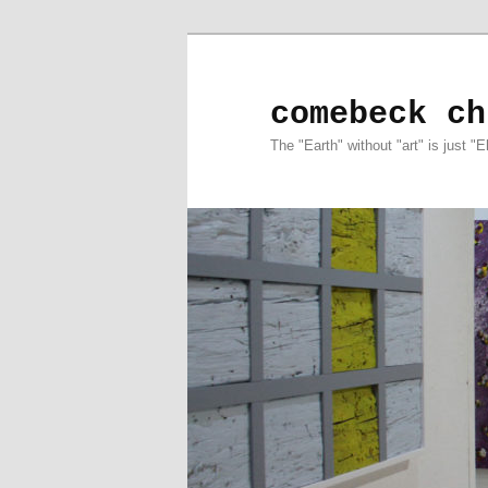
comebeck ch
The "Earth" without "art" is just "E