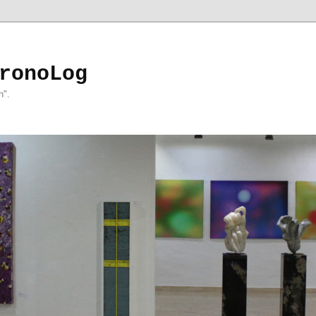
ronoLog
h".