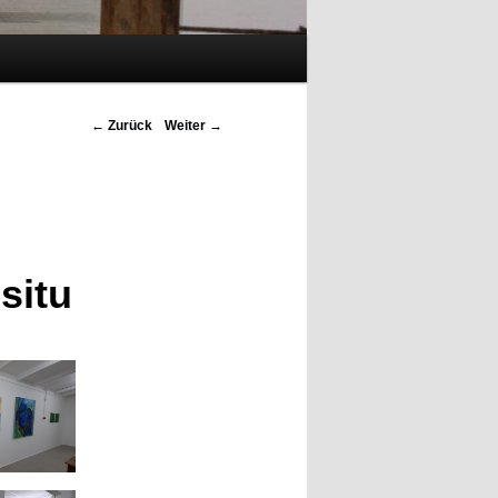
Beitrags-
←
Zurück
Weiter
→
Navigation
 situ