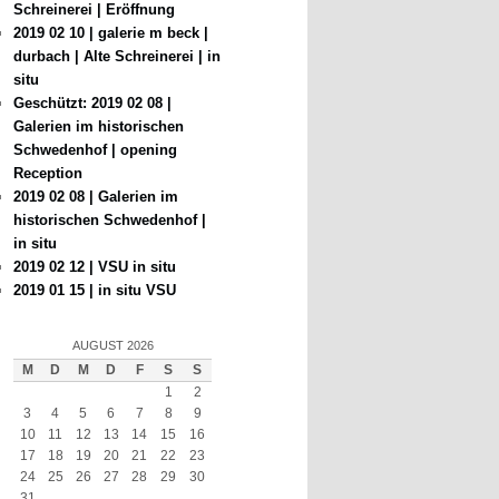
Schreinerei | Eröffnung
2019 02 10 | galerie m beck |
durbach | Alte Schreinerei | in
situ
Geschützt: 2019 02 08 |
Galerien im historischen
Schwedenhof | opening
Reception
2019 02 08 | Galerien im
historischen Schwedenhof |
in situ
2019 02 12 | VSU in situ
2019 01 15 | in situ VSU
AUGUST 2026
M
D
M
D
F
S
S
1
2
3
4
5
6
7
8
9
10
11
12
13
14
15
16
17
18
19
20
21
22
23
24
25
26
27
28
29
30
31