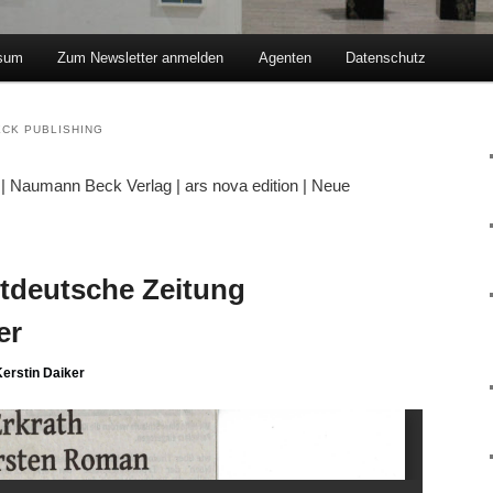
sum
Zum Newsletter anmelden
Agenten
Datenschutz
hseln
CK PUBLISHING
k | Naumann Beck Verlag | ars nova edition | Neue
stdeutsche Zeitung
er
erstin Daiker