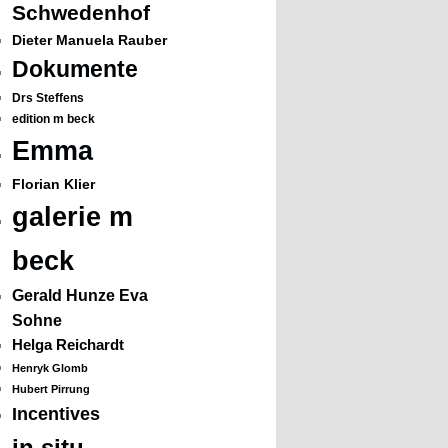
Schwedenhof
Dieter Manuela Rauber
Dokumente
Drs Steffens
edition m beck
Emma
Florian Klier
galerie m
beck
Gerald Hunze Eva
Sohne
Helga Reichardt
Henryk Glomb
Hubert Pirrung
Incentives
in situ