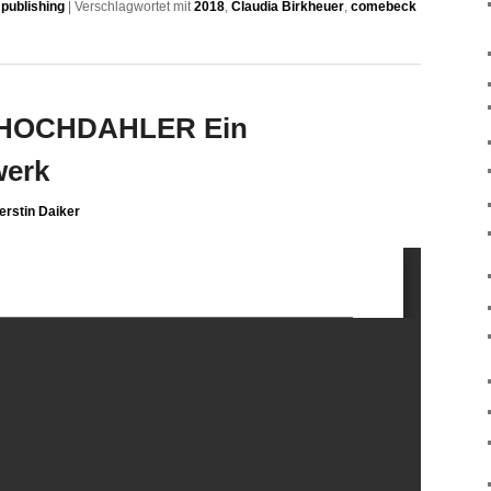
publishing
|
Verschlagwortet mit
2018
,
Claudia Birkheuer
,
comebeck
G HOCHDAHLER Ein
werk
erstin Daiker