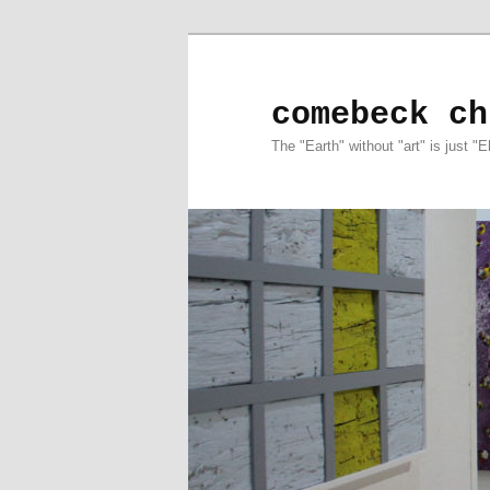
comebeck ch
The "Earth" without "art" is just "E