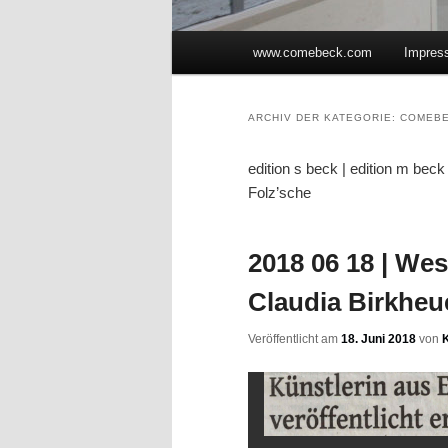
Hauptmenü
www.comebeck.com
Impres
Zum Inhalt wechseln
Zum sekundären Inhalt wec
ARCHIV DER KATEGORIE:
COMEBE
edition s beck | edition m bec
Folz’sche
2018 06 18 | We
Claudia Birkheu
Veröffentlicht am
18. Juni 2018
von
K