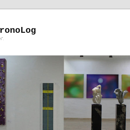
ronoLog
h".