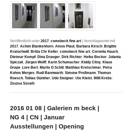
Veröffentlicht unter
2017
,
comebeck fine art
|
Verschlagwortet mit
2017
,
Achim Blankenhorn
,
Amos Plaut
,
Barbara Kirsch
,
Brigitte
Kratochwill
,
Britta Chr Keller
,
comebeck fine art
,
Cornelia Hauch
,
Dietmar Kempf
,
Dina Draeger
,
Dirk Richter
,
Heike Becker
,
Jolanta
Spiczak
,
Jürgen Wolff
,
Karin Schumacher
,
Kiddy Citny
,
Klaus
Grape
,
Lore Bert
,
Marlis G Schill
,
Matthias Kretschmer
,
Petra
Kohns Merges
,
Rudi Bannwarth
,
Simone Preßmann
,
Thomas
Roesch
,
Tobias Günther
,
Udo Steigner
,
Ute Kleist
,
Willi Krebs
,
Zsuzsa Szvath
2016 01 08 | Galerien m beck |
NG 4 | CN | Januar
Ausstellungen | Opening