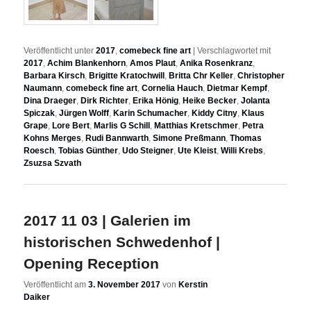
Veröffentlicht unter
2017
,
comebeck fine art
|
Verschlagwortet mit
2017
,
Achim Blankenhorn
,
Amos Plaut
,
Anika Rosenkranz
,
Barbara Kirsch
,
Brigitte Kratochwill
,
Britta Chr Keller
,
Christopher
Naumann
,
comebeck fine art
,
Cornelia Hauch
,
Dietmar Kempf
,
Dina Draeger
,
Dirk Richter
,
Erika Hönig
,
Heike Becker
,
Jolanta
Spiczak
,
Jürgen Wolff
,
Karin Schumacher
,
Kiddy Citny
,
Klaus
Grape
,
Lore Bert
,
Marlis G Schill
,
Matthias Kretschmer
,
Petra
Kohns Merges
,
Rudi Bannwarth
,
Simone Preßmann
,
Thomas
Roesch
,
Tobias Günther
,
Udo Steigner
,
Ute Kleist
,
Willi Krebs
,
Zsuzsa Szvath
2017 11 03 | Galerien im
historischen Schwedenhof |
Opening Reception
Veröffentlicht am
3. November 2017
von
Kerstin
Daiker