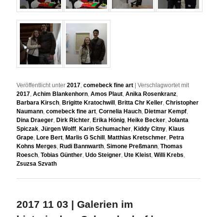
Veröffentlicht unter
2017
,
comebeck fine art
|
Verschlagwortet mit
2017
,
Achim Blankenhorn
,
Amos Plaut
,
Anika Rosenkranz
,
Barbara Kirsch
,
Brigitte Kratochwill
,
Britta Chr Keller
,
Christopher
Naumann
,
comebeck fine art
,
Cornelia Hauch
,
Dietmar Kempf
,
Dina Draeger
,
Dirk Richter
,
Erika Hönig
,
Heike Becker
,
Jolanta
Spiczak
,
Jürgen Wolff
,
Karin Schumacher
,
Kiddy Citny
,
Klaus
Grape
,
Lore Bert
,
Marlis G Schill
,
Matthias Kretschmer
,
Petra
Kohns Merges
,
Rudi Bannwarth
,
Simone Preßmann
,
Thomas
Roesch
,
Tobias Günther
,
Udo Steigner
,
Ute Kleist
,
Willi Krebs
,
Zsuzsa Szvath
2017 11 03 | Galerien im