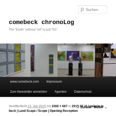
Such
comebeck chronoLog
The "Earth" without "art" is just "Eh".
Hauptmenü
www.comebeck.com
Impressum
Zum Inhalt wechseln
Zum sekundären Inhalt wechseln
Zum Newsletter anmelden
Agenten
Datenschutz
Veröffentlicht
13. Juli 2015
mit
1000 × 667
in
2015 07 11 | galerie m
Bilder-Navigation
← Zurück
Weiter →
beck | Land Scape / Scope | Opening Reception