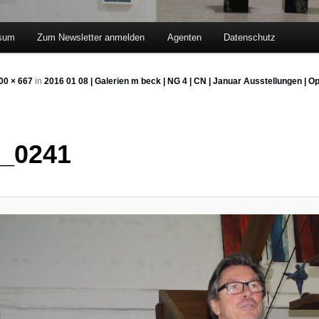
sum
Zum Newsletter anmelden
Agenten
Datenschutz
hseln
00 × 667
in
2016 01 08 | Galerien m beck | NG 4 | CN | Januar Ausstellungen | 
_0241