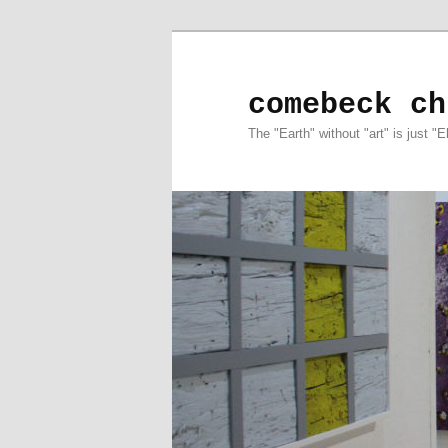
comebeck ch
The "Earth" without "art" is just "E