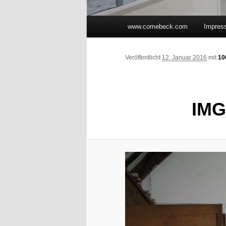
Hauptmenü
www.comebeck.com
Impres
Zum Inhalt wechseln
Zum sekundären Inhalt wec
Veröffentlicht
12. Januar 2016
mit
10
IMG