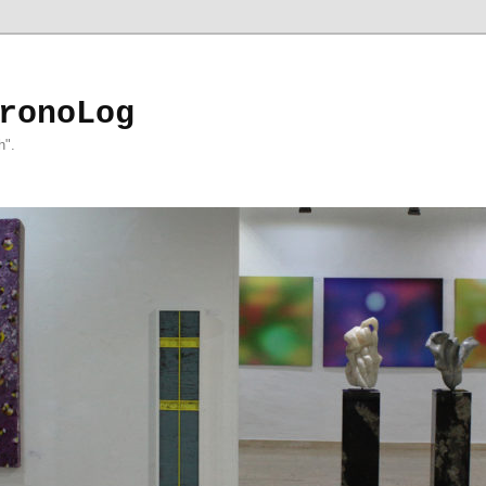
ronoLog
h".