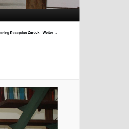
Bilder-Navigation
← Zurück
Weiter →
Opening Reception