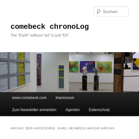
Such
comebeck chronoLog
The "Earth" without "art" is just "Eh".
Hauptmenü
www.comebeck.com
Impressum
Zum Inhalt wechseln
Zum sekundären Inhalt wechseln
Zum Newsletter anmelden
Agenten
Datenschutz
ARCHIV DER KATEGORIE:
KARL HEINRICH WACHS ARCHIV