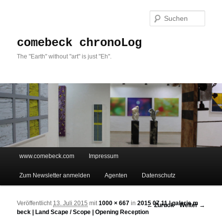
Such
comebeck chronoLog
The "Earth" without "art" is just "Eh".
Hauptmenü
www.comebeck.com
Impressum
Zum Inhalt wechseln
Zum sekundären Inhalt wechseln
Zum Newsletter anmelden
Agenten
Datenschutz
Veröffentlicht
13. Juli 2015
mit
1000 × 667
in
2015 07 11 | galerie m
Bilder-Navigation
← Zurück
Weiter →
beck | Land Scape / Scope | Opening Reception