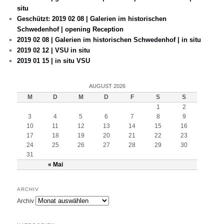
situ
Geschützt: 2019 02 08 | Galerien im historischen
Schwedenhof | opening Reception
2019 02 08 | Galerien im historischen Schwedenhof | in situ
2019 02 12 | VSU in situ
2019 01 15 | in situ VSU
AUGUST 2026
M
D
M
D
F
S
S
1
2
3
4
5
6
7
8
9
10
11
12
13
14
15
16
17
18
19
20
21
22
23
24
25
26
27
28
29
30
31
« Mai
ARCHIV
Archiv