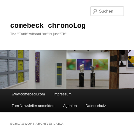
Such
comebeck chronoLog
The "Earth" without "art" is just "Eh".
Hauptmenü
www.comebeck.com
Impressum
Zum Inhalt wechseln
Zum sekundären Inhalt wechseln
Zum Newsletter anmelden
Agenten
Datenschutz
SCHLAGWORT-ARCHIVE:
LAILA