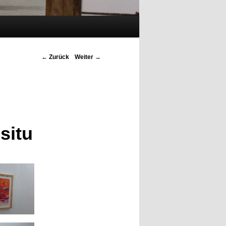
Beitrags-
←
Zurück
Weiter
→
Navigation
 situ