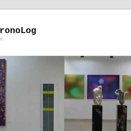
ronoLog
h".