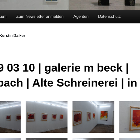
sum
Zum Newsletter anmelden
Agenten
Datenschutz
hseln
Kerstin Daiker
 03 10 | galerie m beck |
ach | Alte Schreinerei | in