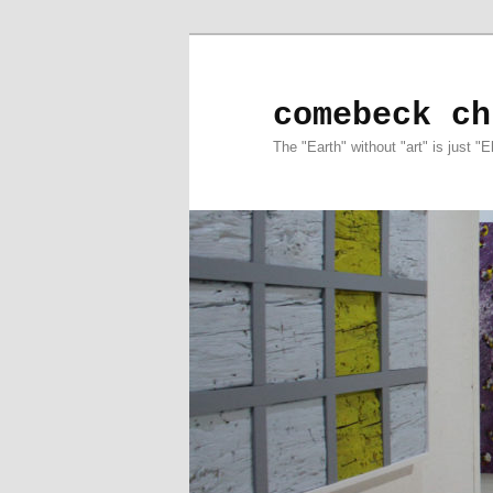
comebeck ch
The "Earth" without "art" is just "E