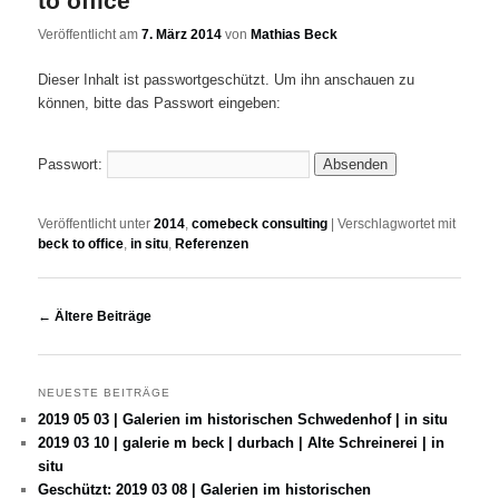
to office
Veröffentlicht am
7. März 2014
von
Mathias Beck
Dieser Inhalt ist passwortgeschützt. Um ihn anschauen zu
können, bitte das Passwort eingeben:
Passwort:
Veröffentlicht unter
2014
,
comebeck consulting
|
Verschlagwortet mit
beck to office
,
in situ
,
Referenzen
Beitrags-Navigation
←
Ältere Beiträge
NEUESTE BEITRÄGE
2019 05 03 | Galerien im historischen Schwedenhof | in situ
2019 03 10 | galerie m beck | durbach | Alte Schreinerei | in
situ
Geschützt: 2019 03 08 | Galerien im historischen