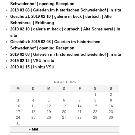
Schwedenhof | opening Reception
2019 03 08 | Galerien im historischen Schwedenhof | in situ
Geschützt: 2019 02 10 | galerie m beck | durbach | Alte
Schreinerei | Eröffnung
2019 02 10 | galerie m beck | durbach | Alte Schreinerei | in
situ
Geschützt: 2019 02 08 | Galerien im historischen
Schwedenhof | opening Reception
2019 02 08 | Galerien im historischen Schwedenhof | in situ
2019 02 12 | VSU in situ
2019 01 15 | in situ VSU
AUGUST 2026
M
D
M
D
F
S
S
1
2
3
4
5
6
7
8
9
10
11
12
13
14
15
16
17
18
19
20
21
22
23
24
25
26
27
28
29
30
31
« Mai