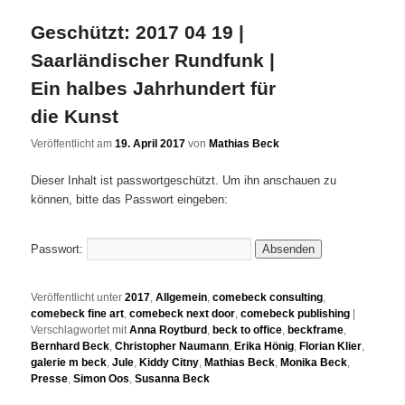
Geschützt: 2017 04 19 |
Saarländischer Rundfunk |
Ein halbes Jahrhundert für
die Kunst
Veröffentlicht am
19. April 2017
von
Mathias Beck
Dieser Inhalt ist passwortgeschützt. Um ihn anschauen zu
können, bitte das Passwort eingeben:
Passwort:
Veröffentlicht unter
2017
,
Allgemein
,
comebeck consulting
,
comebeck fine art
,
comebeck next door
,
comebeck publishing
|
Verschlagwortet mit
Anna Roytburd
,
beck to office
,
beckframe
,
Bernhard Beck
,
Christopher Naumann
,
Erika Hönig
,
Florian Klier
,
galerie m beck
,
Jule
,
Kiddy Citny
,
Mathias Beck
,
Monika Beck
,
Presse
,
Simon Oos
,
Susanna Beck