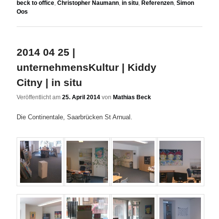
beck to office
,
Christopher Naumann
,
in situ
,
Referenzen
,
Simon
Oos
2014 04 25 |
unternehmensKultur | Kiddy
Citny | in situ
Veröffentlicht am
25. April 2014
von
Mathias Beck
Die Continentale, Saarbrücken St Arnual.