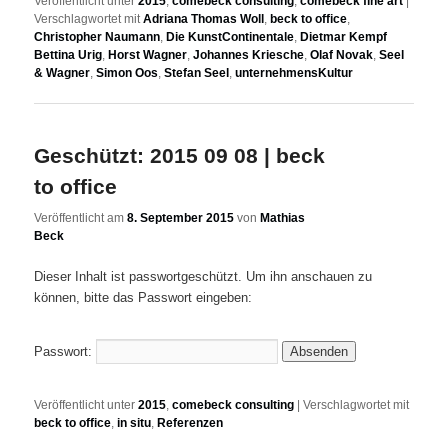
Veröffentlicht unter
2015
,
comebeck consulting
,
comebeck fine art
|
Verschlagwortet mit
Adriana Thomas Woll
,
beck to office
,
Christopher Naumann
,
Die KunstContinentale
,
Dietmar Kempf
Bettina Urig
,
Horst Wagner
,
Johannes Kriesche
,
Olaf Novak
,
Seel
& Wagner
,
Simon Oos
,
Stefan Seel
,
unternehmensKultur
Geschützt: 2015 09 08 | beck
to office
Veröffentlicht am
8. September 2015
von
Mathias
Beck
Dieser Inhalt ist passwortgeschützt. Um ihn anschauen zu
können, bitte das Passwort eingeben:
Passwort:
Veröffentlicht unter
2015
,
comebeck consulting
|
Verschlagwortet mit
beck to office
,
in situ
,
Referenzen