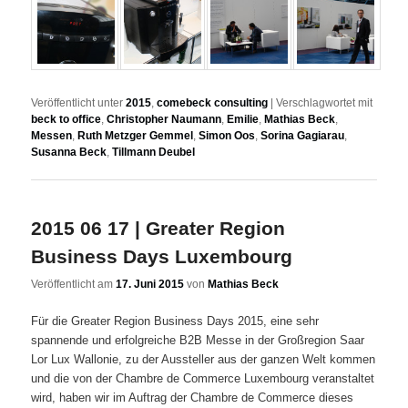
Veröffentlicht unter
2015
,
comebeck consulting
|
Verschlagwortet mit
beck to office
,
Christopher Naumann
,
Emilie
,
Mathias Beck
,
Messen
,
Ruth Metzger Gemmel
,
Simon Oos
,
Sorina Gagiarau
,
Susanna Beck
,
Tillmann Deubel
2015 06 17 | Greater Region
Business Days Luxembourg
Veröffentlicht am
17. Juni 2015
von
Mathias Beck
Für die Greater Region Business Days 2015, eine sehr
spannende und erfolgreiche B2B Messe in der Großregion Saar
Lor Lux Wallonie, zu der Aussteller aus der ganzen Welt kommen
und die von der Chambre de Commerce Luxembourg veranstaltet
wird, haben wir im Auftrag der Chambre de Commerce dieses