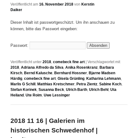
Veröffentlicht am
16. November 2018
von
Kerstin
Daiker
Dieser Inhalt ist passwortgeschützt. Um ihn anschauen zu
können, bitte das Passwort eingeben:
Passwort:
Veröffentlicht unter
2018
,
comebeck fine art
|
Verschlagwortet mit
2018
,
Adriana Alfredo da Silva
,
Anika Rosenkranz
,
Barbara
Kirsch
,
Bernd Kalusche
,
Bernhard Hossner
,
Bjarne Madsen
Härdig
,
comebeck fine art
,
Gisela Grünling
,
Katharina Lehmann
,
Marlis G Schill
,
Matthias Kretschmer
,
Petra Zientz
,
Sabine Koch
,
Stefan Korinek
,
Susanna Beck
,
Ulrich Barth
,
Ulrich Behl
,
Uta
Heiland
,
Ute Roim
,
Uwe Lessinger
2018 11 16 | Galerien im
historischen Schwedenhof |