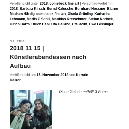
Veröffentlicht unter
2018
,
comebeck fine art
|
Verschlagwortet mit
2018
,
Barbara Kirsch
,
Bernd Kalusche
,
Bernhard Hossner
,
Bjarne
Madsen Härdig
,
comebeck fine art
,
Gisela Grünling
,
Katharina
Lehmann
,
Marlis G Schill
,
Matthias Kretschmer
,
Stefan Korinek
,
Ulrich Barth
,
Ulrich Behl
,
Uta Heiland
,
Ute Roim
,
Uwe Lessinger
GALERIE
2018 11 15 |
Künstlerabendessen nach
Aufbau
Veröffentlicht am
15. November 2018
von
Kerstin
Daiker
Diese Galerie enthält
3 Fotos
.