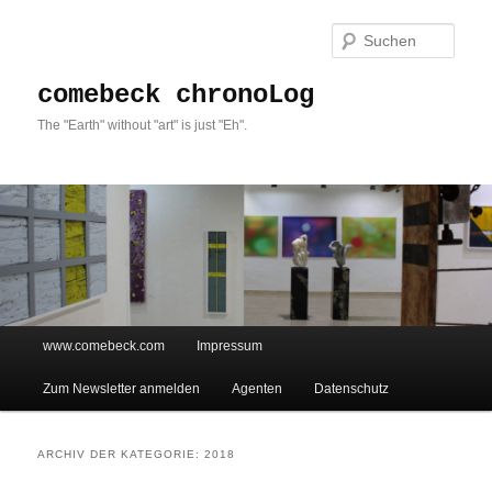
Such
comebeck chronoLog
The "Earth" without "art" is just "Eh".
Hauptmenü
www.comebeck.com
Impressum
Zum Inhalt wechseln
Zum sekundären Inhalt wechseln
Zum Newsletter anmelden
Agenten
Datenschutz
ARCHIV DER KATEGORIE:
2018