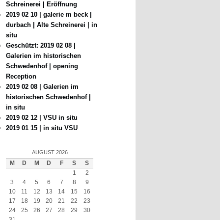
Schreinerei | Eröffnung
2019 02 10 | galerie m beck |
durbach | Alte Schreinerei | in
situ
Geschützt: 2019 02 08 |
Galerien im historischen
Schwedenhof | opening
Reception
2019 02 08 | Galerien im
historischen Schwedenhof |
in situ
2019 02 12 | VSU in situ
2019 01 15 | in situ VSU
AUGUST 2026
M
D
M
D
F
S
S
1
2
3
4
5
6
7
8
9
10
11
12
13
14
15
16
17
18
19
20
21
22
23
24
25
26
27
28
29
30
31