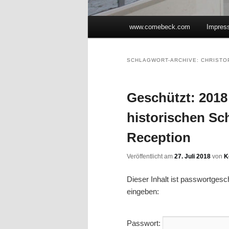
Hauptmenü
www.comebeck.com
Impres
Zum Inhalt wechseln
Zum sekundären Inhalt wec
SCHLAGWORT-ARCHIVE:
CHRISTO
Geschützt: 2018 
historischen S
Reception
Veröffentlicht am
27. Juli 2018
von
K
Dieser Inhalt ist passwortges
eingeben:
Passwort: