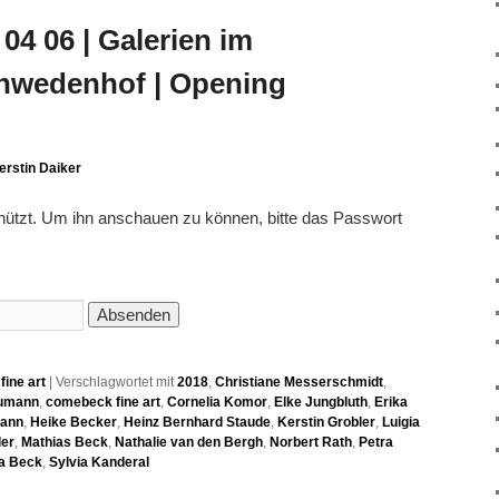
04 06 | Galerien im
chwedenhof | Opening
erstin Daiker
chützt. Um ihn anschauen zu können, bitte das Passwort
ine art
|
Verschlagwortet mit
2018
,
Christiane Messerschmidt
,
aumann
,
comebeck fine art
,
Cornelia Komor
,
Elke Jungbluth
,
Erika
mann
,
Heike Becker
,
Heinz Bernhard Staude
,
Kerstin Grobler
,
Luigia
der
,
Mathias Beck
,
Nathalie van den Bergh
,
Norbert Rath
,
Petra
a Beck
,
Sylvia Kanderal