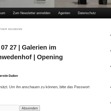
sum
Zum Newsletter anmelden
Agenten
Datenschutz
hseln
PHER NAUMANN
07 27 | Galerien im
chwedenhof | Opening
erstin Daiker
chützt. Um ihn anschauen zu können, bitte das Passwort