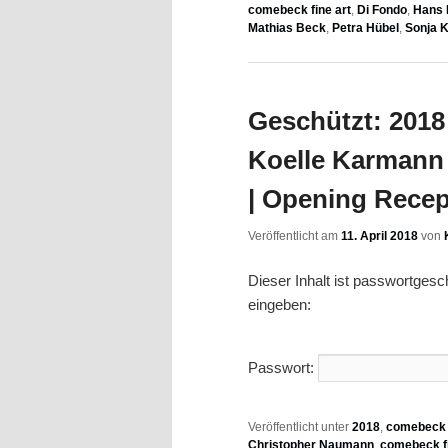
comebeck fine art
,
Di Fondo
,
Hans 
Mathias Beck
,
Petra Hübel
,
Sonja 
Geschützt: 2018 0
Koelle Karmann 
| Opening Recep
Veröffentlicht am
11. April 2018
von
Dieser Inhalt ist passwortges
eingeben:
Passwort:
Veröffentlicht unter
2018
,
comebeck f
Christopher Naumann
,
comebeck fi