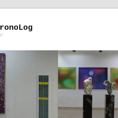
ronoLog
h".