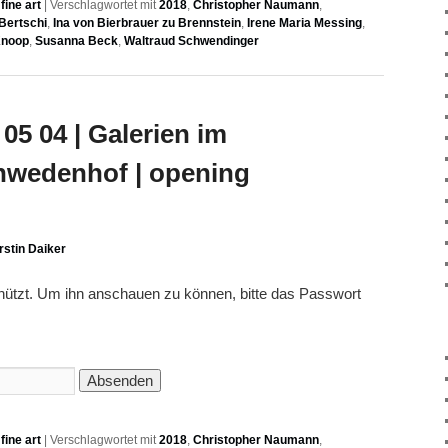
ine art
|
Verschlagwortet mit
2018
,
Christopher Naumann
,
Bertschi
,
Ina von Bierbrauer zu Brennstein
,
Irene Maria Messing
,
Knoop
,
Susanna Beck
,
Waltraud Schwendinger
05 04 | Galerien im
hwedenhof | opening
rstin Daiker
chützt. Um ihn anschauen zu können, bitte das Passwort
ine art
|
Verschlagwortet mit
2018
,
Christopher Naumann
,