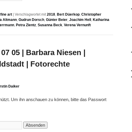
ine art
|
Verschlagwortet mit
2018
,
Bert Düerkop
,
Christopher
la Altmann
,
Gudrun Dorsch
,
Günter Beier
,
Joachim Hell
,
Katharina
Herrmann
,
Petra Zientz
,
Susanna Beck
,
Verena Vernunft
07 05 | Barbara Niesen |
dstadt | Fotorechte
rstin Daiker
chützt. Um ihn anschauen zu können, bitte das Passwort