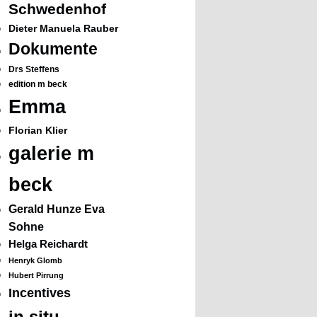
Schwedenhof
Dieter Manuela Rauber
Dokumente
Drs Steffens
edition m beck
Emma
Florian Klier
galerie m
beck
Gerald Hunze Eva
Sohne
Helga Reichardt
Henryk Glomb
Hubert Pirrung
Incentives
in situ