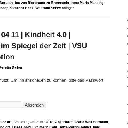
Bertschi
,
Ina von Bierbrauer zu Brennstein
,
Irene Maria Messing
,
Knoop
,
Susanna Beck
,
Waltraud Schwendinger
4 11 | Kindheit 4.0 |
im Spiegel der Zeit | VSU
tion
Kerstin Daiker
chützt. Um ihn anschauen zu können, bitte das Passwort
ine art
|
Verschlagwortet mit
2018
,
Anja Hardt
,
Astrid Woll Hermann
,
ne art
,
Erika Hönig
,
Eva Maria Kohl
,
Hans-Martin Donner
,
Inge