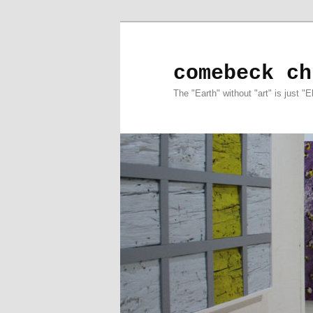
comebeck ch
The "Earth" without "art" is just "E