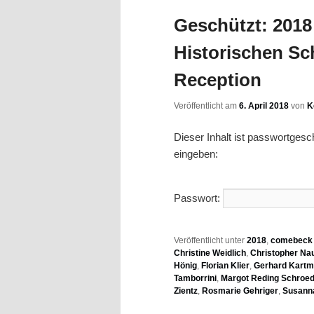
Geschützt: 2018 
Historischen S
Reception
Veröffentlicht am
6. April 2018
von
K
Dieser Inhalt ist passwortges
eingeben:
Passwort:
Veröffentlicht unter
2018
,
comebeck f
Christine Weidlich
,
Christopher N
Hönig
,
Florian Klier
,
Gerhard Kart
Tamborrini
,
Margot Reding Schroe
Zientz
,
Rosmarie Gehriger
,
Susann