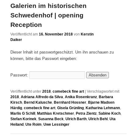
Galerien im historischen
Schwedenhof | opening
Reception
Veröffentlicht am
16. November 2018
von
Kerstin
Daiker
Dieser Inhalt ist passwortgeschützt. Um ihn anschauen zu
können, bitte das Passwort eingeben:
Passwort:
Veröffentlicht unter
2018
,
comebeck fine art
|
Verschlagwortet mit
2018
,
Adriana Alfredo da Silva
,
Anika Rosenkranz
,
Barbara
Kirsch
,
Bernd Kalusche
,
Bernhard Hossner
,
Bjarne Madsen
Härdig
,
comebeck fine art
,
Gisela Grünling
,
Katharina Lehmann
,
Marlis G Schill
,
Matthias Kretschmer
,
Petra Zientz
,
Sabine Koch
,
Stefan Korinek
,
Susanna Beck
,
Ulrich Barth
,
Ulrich Behl
,
Uta
Heiland
,
Ute Roim
,
Uwe Lessinger