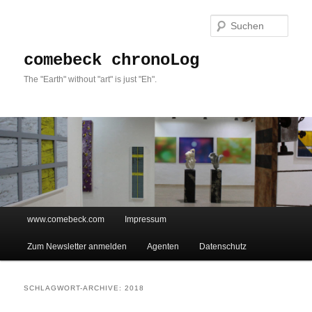
Such
comebeck chronoLog
The "Earth" without "art" is just "Eh".
Hauptmenü
www.comebeck.com
Impressum
Zum Inhalt wechseln
Zum sekundären Inhalt wechseln
Zum Newsletter anmelden
Agenten
Datenschutz
SCHLAGWORT-ARCHIVE:
2018