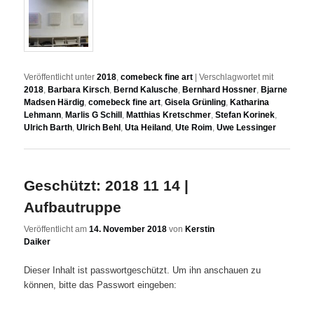
Veröffentlicht unter
2018
,
comebeck fine art
|
Verschlagwortet mit
2018
,
Barbara Kirsch
,
Bernd Kalusche
,
Bernhard Hossner
,
Bjarne
Madsen Härdig
,
comebeck fine art
,
Gisela Grünling
,
Katharina
Lehmann
,
Marlis G Schill
,
Matthias Kretschmer
,
Stefan Korinek
,
Ulrich Barth
,
Ulrich Behl
,
Uta Heiland
,
Ute Roim
,
Uwe Lessinger
Geschützt: 2018 11 14 |
Aufbautruppe
Veröffentlicht am
14. November 2018
von
Kerstin
Daiker
Dieser Inhalt ist passwortgeschützt. Um ihn anschauen zu
können, bitte das Passwort eingeben: