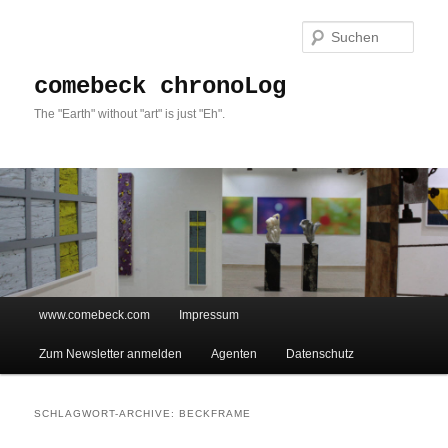
Such
comebeck chronoLog
The "Earth" without "art" is just "Eh".
Hauptmenü
www.comebeck.com
Impressum
Zum Inhalt wechseln
Zum sekundären Inhalt wechseln
Zum Newsletter anmelden
Agenten
Datenschutz
SCHLAGWORT-ARCHIVE:
BECKFRAME