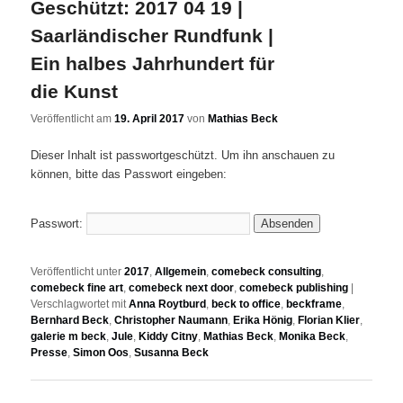
Geschützt: 2017 04 19 |
Saarländischer Rundfunk |
Ein halbes Jahrhundert für
die Kunst
Veröffentlicht am
19. April 2017
von
Mathias Beck
Dieser Inhalt ist passwortgeschützt. Um ihn anschauen zu
können, bitte das Passwort eingeben:
Passwort:
Veröffentlicht unter
2017
,
Allgemein
,
comebeck consulting
,
comebeck fine art
,
comebeck next door
,
comebeck publishing
|
Verschlagwortet mit
Anna Roytburd
,
beck to office
,
beckframe
,
Bernhard Beck
,
Christopher Naumann
,
Erika Hönig
,
Florian Klier
,
galerie m beck
,
Jule
,
Kiddy Citny
,
Mathias Beck
,
Monika Beck
,
Presse
,
Simon Oos
,
Susanna Beck