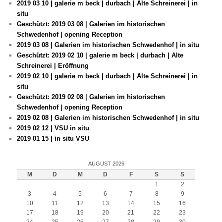
2019 03 10 | galerie m beck | durbach | Alte Schreinerei | in
situ
Geschützt: 2019 03 08 | Galerien im historischen
Schwedenhof | opening Reception
2019 03 08 | Galerien im historischen Schwedenhof | in situ
Geschützt: 2019 02 10 | galerie m beck | durbach | Alte
Schreinerei | Eröffnung
2019 02 10 | galerie m beck | durbach | Alte Schreinerei | in
situ
Geschützt: 2019 02 08 | Galerien im historischen
Schwedenhof | opening Reception
2019 02 08 | Galerien im historischen Schwedenhof | in situ
2019 02 12 | VSU in situ
2019 01 15 | in situ VSU
AUGUST 2026
M
D
M
D
F
S
S
1
2
3
4
5
6
7
8
9
10
11
12
13
14
15
16
17
18
19
20
21
22
23
24
25
26
27
28
29
30