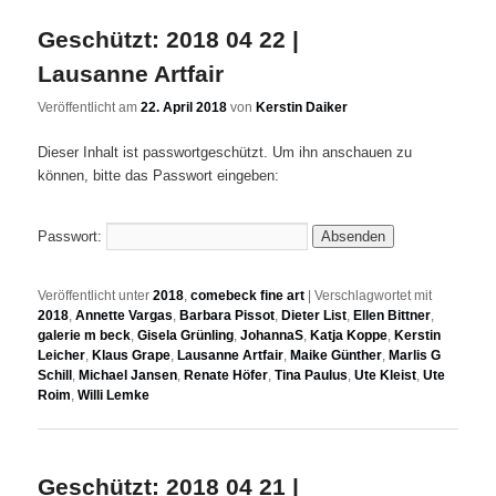
Geschützt: 2018 04 22 |
Lausanne Artfair
Veröffentlicht am
22. April 2018
von
Kerstin Daiker
Dieser Inhalt ist passwortgeschützt. Um ihn anschauen zu
können, bitte das Passwort eingeben:
Passwort:
Veröffentlicht unter
2018
,
comebeck fine art
|
Verschlagwortet mit
2018
,
Annette Vargas
,
Barbara Pissot
,
Dieter List
,
Ellen Bittner
,
galerie m beck
,
Gisela Grünling
,
JohannaS
,
Katja Koppe
,
Kerstin
Leicher
,
Klaus Grape
,
Lausanne Artfair
,
Maike Günther
,
Marlis G
Schill
,
Michael Jansen
,
Renate Höfer
,
Tina Paulus
,
Ute Kleist
,
Ute
Roim
,
Willi Lemke
Geschützt: 2018 04 21 |