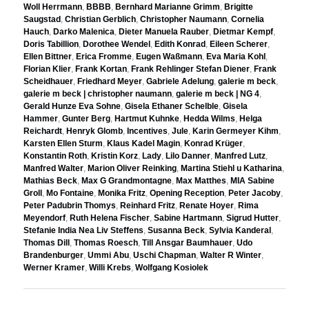
Woll Herrmann
,
BBBB
,
Bernhard Marianne Grimm
,
Brigitte
Saugstad
,
Christian Gerblich
,
Christopher Naumann
,
Cornelia
Hauch
,
Darko Malenica
,
Dieter Manuela Rauber
,
Dietmar Kempf
,
Doris Tabillion
,
Dorothee Wendel
,
Edith Konrad
,
Eileen Scherer
,
Ellen Bittner
,
Erica Fromme
,
Eugen Waßmann
,
Eva Maria Kohl
,
Florian Klier
,
Frank Kortan
,
Frank Rehlinger Stefan Diener
,
Frank
Scheidhauer
,
Friedhard Meyer
,
Gabriele Adelung
,
galerie m beck
,
galerie m beck | christopher naumann
,
galerie m beck | NG 4
,
Gerald Hunze Eva Sohne
,
Gisela Ethaner Schelble
,
Gisela
Hammer
,
Gunter Berg
,
Hartmut Kuhnke
,
Hedda Wilms
,
Helga
Reichardt
,
Henryk Glomb
,
Incentives
,
Jule
,
Karin Germeyer Kihm
,
Karsten Ellen Sturm
,
Klaus Kadel Magin
,
Konrad Krüger
,
Konstantin Roth
,
Kristin Korz
,
Lady
,
Lilo Danner
,
Manfred Lutz
,
Manfred Walter
,
Marion Oliver Reinking
,
Martina Stiehl u Katharina
,
Mathias Beck
,
Max G Grandmontagne
,
Max Matthes
,
MIA Sabine
Groll
,
Mo Fontaine
,
Monika Fritz
,
Opening Reception
,
Peter Jacoby
,
Peter Padubrin Thomys
,
Reinhard Fritz
,
Renate Hoyer
,
Rima
Meyendorf
,
Ruth Helena Fischer
,
Sabine Hartmann
,
Sigrud Hutter
,
Stefanie India Nea Liv Steffens
,
Susanna Beck
,
Sylvia Kanderal
,
Thomas Dill
,
Thomas Roesch
,
Till Ansgar Baumhauer
,
Udo
Brandenburger
,
Ummi Abu
,
Uschi Chapman
,
Walter R Winter
,
Werner Kramer
,
Willi Krebs
,
Wolfgang Kosiolek