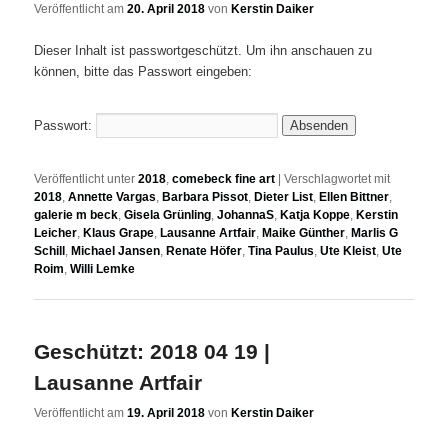
Veröffentlicht am
20. April 2018
von
Kerstin Daiker
Dieser Inhalt ist passwortgeschützt. Um ihn anschauen zu
können, bitte das Passwort eingeben:
Passwort:
Veröffentlicht unter
2018
,
comebeck fine art
|
Verschlagwortet mit
2018
,
Annette Vargas
,
Barbara Pissot
,
Dieter List
,
Ellen Bittner
,
galerie m beck
,
Gisela Grünling
,
JohannaS
,
Katja Koppe
,
Kerstin
Leicher
,
Klaus Grape
,
Lausanne Artfair
,
Maike Günther
,
Marlis G
Schill
,
Michael Jansen
,
Renate Höfer
,
Tina Paulus
,
Ute Kleist
,
Ute
Roim
,
Willi Lemke
Geschützt: 2018 04 19 |
Lausanne Artfair
Veröffentlicht am
19. April 2018
von
Kerstin Daiker