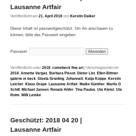
Lausanne Artfair
Veröffentlicht am
21. April 2018
von
Kerstin Daiker
Dieser Inhalt ist passwortgeschützt. Um ihn anschauen zu
können, bitte das Passwort eingeben:
Passwort:
Veröffentlicht unter
2018
,
comebeck fine art
|
Verschlagwortet mit
2018
,
Annette Vargas
,
Barbara Pissot
,
Dieter List
,
Ellen Bittner
,
galerie m beck
,
Gisela Grünling
,
JohannaS
,
Katja Koppe
,
Kerstin
Leicher
,
Klaus Grape
,
Lausanne Artfair
,
Maike Günther
,
Marlis G
Schill
,
Michael Jansen
,
Renate Höfer
,
Tina Paulus
,
Ute Kleist
,
Ute
Roim
,
Willi Lemke
Geschützt: 2018 04 20 |
Lausanne Artfair