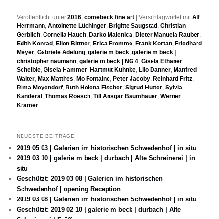
Veröffentlicht unter
2016
,
comebeck fine art
|
Verschlagwortet mit
Alf
Herrmann
,
Antoinette Lüchinger
,
Brigitte Saugstad
,
Christian
Gerblich
,
Cornelia Hauch
,
Darko Malenica
,
Dieter Manuela Rauber
,
Edith Konrad
,
Ellen Bittner
,
Erica Fromme
,
Frank Kortan
,
Friedhard
Meyer
,
Gabriele Adelung
,
galerie m beck
,
galerie m beck |
christopher naumann
,
galerie m beck | NG 4
,
Gisela Ethaner
Schelble
,
Gisela Hammer
,
Hartmut Kuhnke
,
Lilo Danner
,
Manfred
Walter
,
Max Matthes
,
Mo Fontaine
,
Peter Jacoby
,
Reinhard Fritz
,
Rima Meyendorf
,
Ruth Helena Fischer
,
Sigrud Hutter
,
Sylvia
Kanderal
,
Thomas Roesch
,
Till Ansgar Baumhauer
,
Werner
Kramer
NEUESTE BEITRÄGE
2019 05 03 | Galerien im historischen Schwedenhof | in situ
2019 03 10 | galerie m beck | durbach | Alte Schreinerei | in
situ
Geschützt: 2019 03 08 | Galerien im historischen
Schwedenhof | opening Reception
2019 03 08 | Galerien im historischen Schwedenhof | in situ
Geschützt: 2019 02 10 | galerie m beck | durbach | Alte