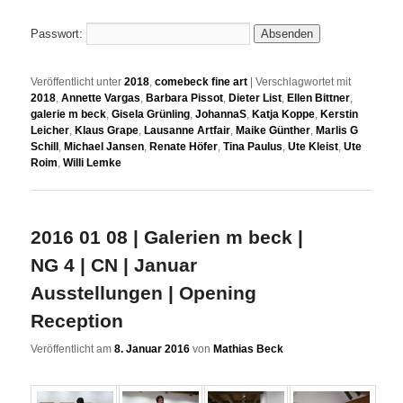
Passwort:
Veröffentlicht unter
2018
,
comebeck fine art
|
Verschlagwortet mit
2018
,
Annette Vargas
,
Barbara Pissot
,
Dieter List
,
Ellen Bittner
,
galerie m beck
,
Gisela Grünling
,
JohannaS
,
Katja Koppe
,
Kerstin
Leicher
,
Klaus Grape
,
Lausanne Artfair
,
Maike Günther
,
Marlis G
Schill
,
Michael Jansen
,
Renate Höfer
,
Tina Paulus
,
Ute Kleist
,
Ute
Roim
,
Willi Lemke
2016 01 08 | Galerien m beck |
NG 4 | CN | Januar
Ausstellungen | Opening
Reception
Veröffentlicht am
8. Januar 2016
von
Mathias Beck