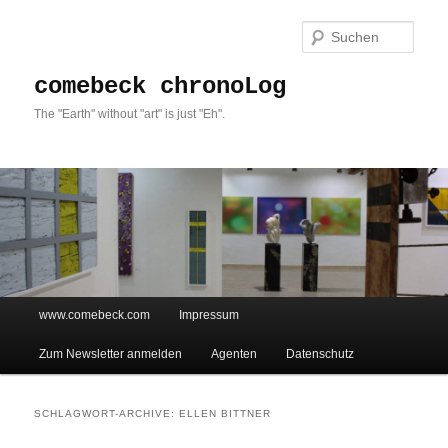
Such
comebeck chronoLog
The "Earth" without "art" is just "Eh".
Hauptmenü
www.comebeck.com
Impressum
Zum Inhalt wechseln
Zum sekundären Inhalt wechseln
Zum Newsletter anmelden
Agenten
Datenschutz
SCHLAGWORT-ARCHIVE:
ELLEN BITTNER