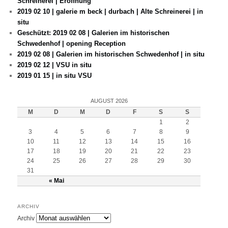
Schreinerei | Eröffnung
2019 02 10 | galerie m beck | durbach | Alte Schreinerei | in
situ
Geschützt: 2019 02 08 | Galerien im historischen
Schwedenhof | opening Reception
2019 02 08 | Galerien im historischen Schwedenhof | in situ
2019 02 12 | VSU in situ
2019 01 15 | in situ VSU
AUGUST 2026
M
D
M
D
F
S
S
1
2
3
4
5
6
7
8
9
10
11
12
13
14
15
16
17
18
19
20
21
22
23
24
25
26
27
28
29
30
31
« Mai
ARCHIV
Archiv