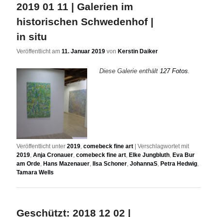
2019 01 11 | Galerien im
historischen Schwedenhof |
in situ
Veröffentlicht am
11. Januar 2019
von
Kerstin Daiker
Diese Galerie enthält
127 Fotos
.
Veröffentlicht unter
2019
,
comebeck fine art
|
Verschlagwortet mit
2019
,
Anja Cronauer
,
comebeck fine art
,
Elke Jungbluth
,
Eva Bur
am Orde
,
Hans Mazenauer
,
Ilsa Schoner
,
JohannaS
,
Petra Hedwig
,
Tamara Wells
Geschützt: 2018 12 02 |