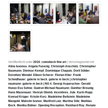
Veröffentlicht unter
2016
,
comebeck fine art
|
Verschlagwortet mit
Alina Ivanova
,
Angela Fusenig
,
Christoph Anschütz
,
Christopher
Naumann
,
Dietmar Kempf
,
Dominique Chapuis
,
Dorli Sölder
,
Dorothee Wendel
,
Eileen Scherer
,
Florian Klier
,
Frank
Scheidhauer
,
galerie m beck
,
galerie m beck | christopher
naumann
,
galerie m beck | NG 4
,
Georgi Asparuchov
,
Gerald
Hunze Eva Sohne
,
Gudrun Michael Naumann
,
Günther Breunig
,
Hans Mazenauer
,
Henryk Glomb
,
Incentives
,
Jule
,
Karin Rupp
,
Konrad Krüger
,
Kristin Korz
,
Madeleine Beilstein
,
Madeleine
Mangold
,
Maksim Ivanov
,
Manfred Lutz
,
Martina Stilz
,
Mathias
Beck
,
Monika Bidner
,
Opening Reception
,
Reinhard Roy
,
Renate