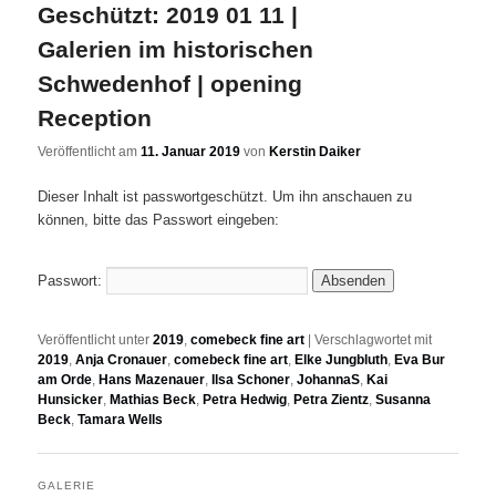
Geschützt: 2019 01 11 |
Galerien im historischen
Schwedenhof | opening
Reception
Veröffentlicht am
11. Januar 2019
von
Kerstin Daiker
Dieser Inhalt ist passwortgeschützt. Um ihn anschauen zu
können, bitte das Passwort eingeben:
Passwort:
Veröffentlicht unter
2019
,
comebeck fine art
|
Verschlagwortet mit
2019
,
Anja Cronauer
,
comebeck fine art
,
Elke Jungbluth
,
Eva Bur
am Orde
,
Hans Mazenauer
,
Ilsa Schoner
,
JohannaS
,
Kai
Hunsicker
,
Mathias Beck
,
Petra Hedwig
,
Petra Zientz
,
Susanna
Beck
,
Tamara Wells
GALERIE