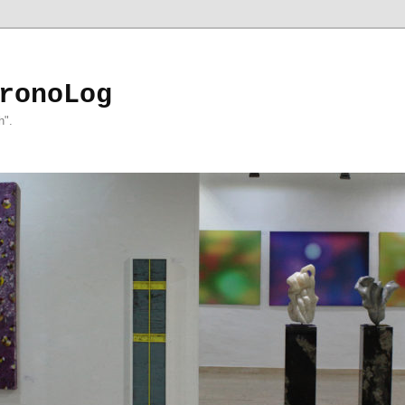
ronoLog
h".