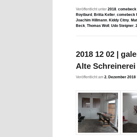
Veröffentlicht unter
2018
,
comebeck f
Roytburd
,
Britta Keller
,
comebeck f
Joachim Hillmann
,
Kiddy Citny
,
Mat
Beck
,
Thomas Woll
,
Udo Steigner
,
2018 12 02 | gal
Alte Schreinerei 
Veröffentlicht am
2. Dezember 2018