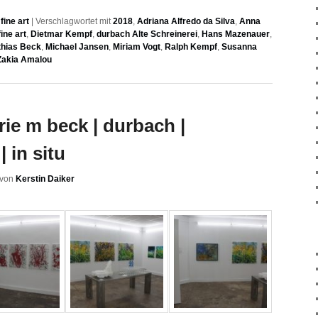
ine art
|
Verschlagwortet mit
2018
,
Adriana Alfredo da Silva
,
Anna
ine art
,
Dietmar Kempf
,
durbach Alte Schreinerei
,
Hans Mazenauer
,
hias Beck
,
Michael Jansen
,
Miriam Vogt
,
Ralph Kempf
,
Susanna
Zakia Amalou
erie m beck | durbach |
| in situ
von
Kerstin Daiker