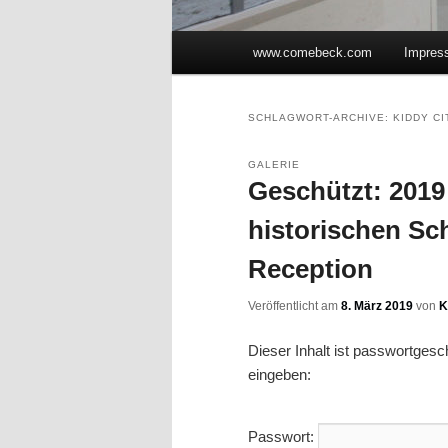
Hauptmenü
www.comebeck.com
Impres
Zum Inhalt wechseln
Zum sekundären Inhalt wec
SCHLAGWORT-ARCHIVE:
KIDDY CI
GALERIE
Geschützt: 2019 
historischen Sc
Reception
Veröffentlicht am
8. März 2019
von
K
Dieser Inhalt ist passwortges
eingeben:
Passwort: