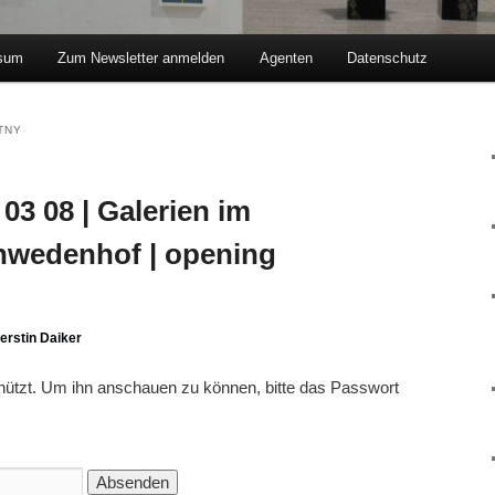
sum
Zum Newsletter anmelden
Agenten
Datenschutz
hseln
TNY
03 08 | Galerien im
hwedenhof | opening
erstin Daiker
chützt. Um ihn anschauen zu können, bitte das Passwort