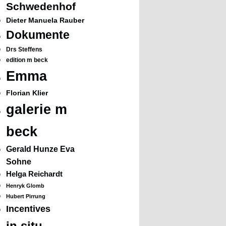
Schwedenhof
Dieter Manuela Rauber
Dokumente
Drs Steffens
edition m beck
Emma
Florian Klier
galerie m
beck
Gerald Hunze Eva
Sohne
Helga Reichardt
Henryk Glomb
Hubert Pirrung
Incentives
in situ