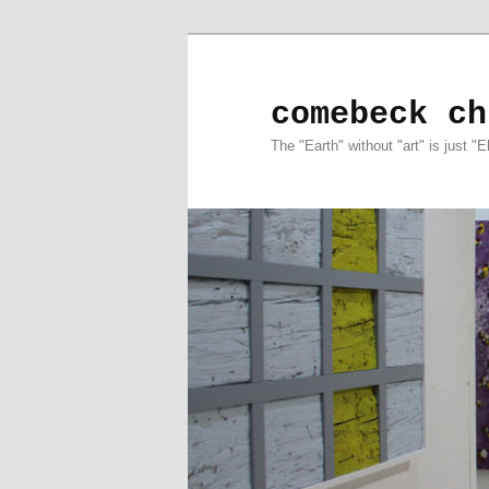
comebeck ch
The "Earth" without "art" is just "E