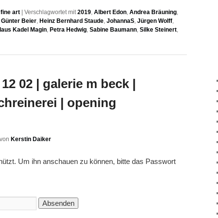
ine art
|
Verschlagwortet mit
2019
,
Albert Edon
,
Andrea Bräuning
,
,
Günter Beier
,
Heinz Bernhard Staude
,
JohannaS
,
Jürgen Wolff
,
laus Kadel Magin
,
Petra Hedwig
,
Sabine Baumann
,
Silke Steinert
,
12 02 | galerie m beck |
chreinerei | opening
von
Kerstin Daiker
chützt. Um ihn anschauen zu können, bitte das Passwort