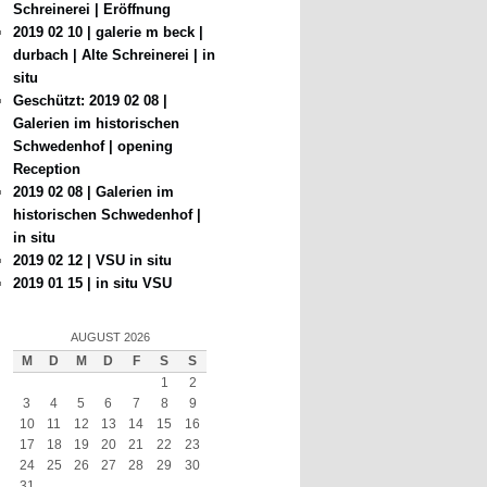
Schreinerei | Eröffnung
2019 02 10 | galerie m beck |
durbach | Alte Schreinerei | in
situ
Geschützt: 2019 02 08 |
Galerien im historischen
Schwedenhof | opening
Reception
2019 02 08 | Galerien im
historischen Schwedenhof |
in situ
2019 02 12 | VSU in situ
2019 01 15 | in situ VSU
AUGUST 2026
M
D
M
D
F
S
S
1
2
3
4
5
6
7
8
9
10
11
12
13
14
15
16
17
18
19
20
21
22
23
24
25
26
27
28
29
30
31