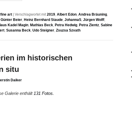
ine art
|
Verschlagwortet mit
2019
,
Albert Edon
,
Andrea Bräuning
,
,
Günter Beier
,
Heinz Bernhard Staude
,
JohannaS
,
Jürgen Wolff
,
laus Kadel Magin
,
Mathias Beck
,
Petra Hedwig
,
Petra Zientz
,
Sabine
ert
,
Susanna Beck
,
Udo Steigner
,
Zsuzsa Szvath
erien im historischen
n situ
erstin Daiker
se Galerie enthält
131 Fotos
.