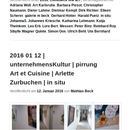
Adriana Woll
,
Art Karlsruhe
,
Barbara Pissot
,
Christopher
Naumann
,
Dieter Lahme
,
Dietmar Kempf
,
Dirk Richter
,
Eileen
Scherer
,
galerie m beck
,
Gerhard Hotter
,
Harald Puetz
,
in situ
,
JohannaS
,
Johannes Kriesche
,
Katharina Lehmann
,
Katja
Theinkom
,
Leo Erb
,
Lore Bert
,
Messen
,
Peter Binz
,
Reinhard Roy
,
Sibylle Wagner Quinte
,
Simon Oos
,
Ulrich Behl
,
Ute Bernhard
2016 01 12 |
unternehmensKultur | pirrung
Art et Cuisine | Arlette
Zurbuchen | in situ
Veröffentlicht am
12. Januar 2016
von
Mathias Beck