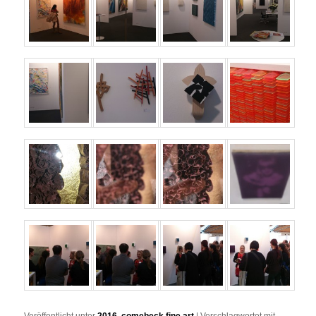
Veröffentlicht unter
2016
,
comebeck fine art
|
Verschlagwortet mit