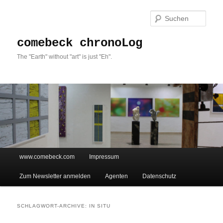
Such
comebeck chronoLog
The "Earth" without "art" is just "Eh".
Hauptmenü
www.comebeck.com
Impressum
Zum Inhalt wechseln
Zum sekundären Inhalt wechseln
Zum Newsletter anmelden
Agenten
Datenschutz
SCHLAGWORT-ARCHIVE:
IN SITU