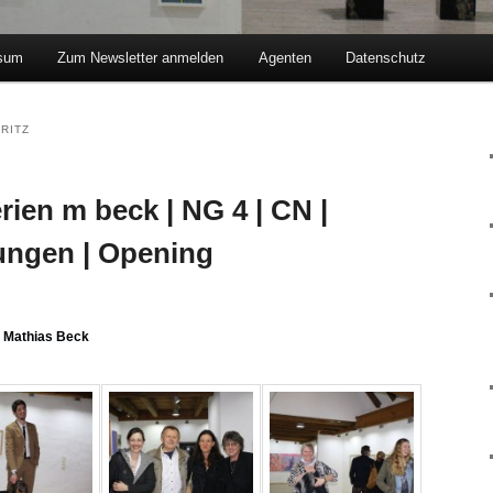
sum
Zum Newsletter anmelden
Agenten
Datenschutz
hseln
RITZ
erien m beck | NG 4 | CN |
ungen | Opening
n
Mathias Beck