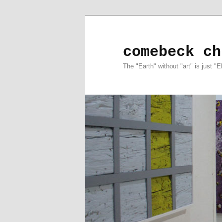
comebeck ch
The "Earth" without "art" is just "E