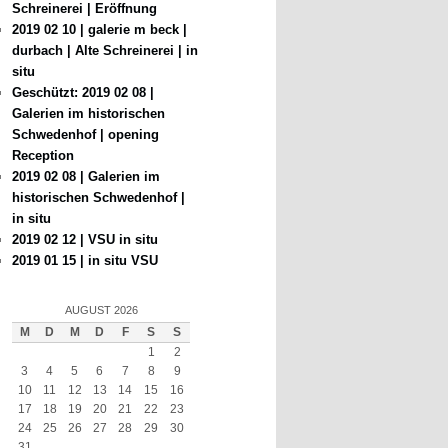
Schreinerei | Eröffnung
2019 02 10 | galerie m beck |
durbach | Alte Schreinerei | in
situ
Geschützt: 2019 02 08 |
Galerien im historischen
Schwedenhof | opening
Reception
2019 02 08 | Galerien im
historischen Schwedenhof |
in situ
2019 02 12 | VSU in situ
2019 01 15 | in situ VSU
AUGUST 2026
M
D
M
D
F
S
S
1
2
3
4
5
6
7
8
9
10
11
12
13
14
15
16
17
18
19
20
21
22
23
24
25
26
27
28
29
30
31