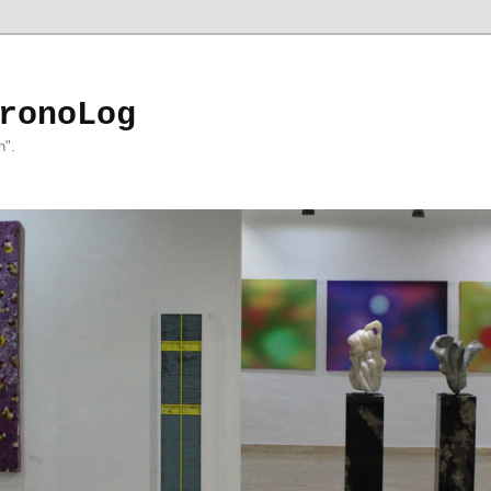
ronoLog
h".