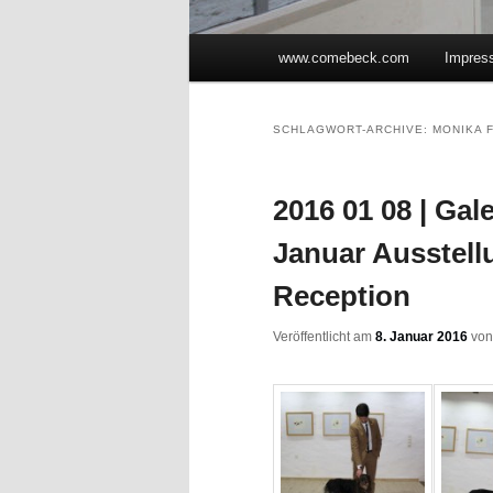
Hauptmenü
www.comebeck.com
Impres
Zum Inhalt wechseln
Zum sekundären Inhalt wec
SCHLAGWORT-ARCHIVE:
MONIKA F
2016 01 08 | Gal
Januar Ausstell
Reception
Veröffentlicht am
8. Januar 2016
vo