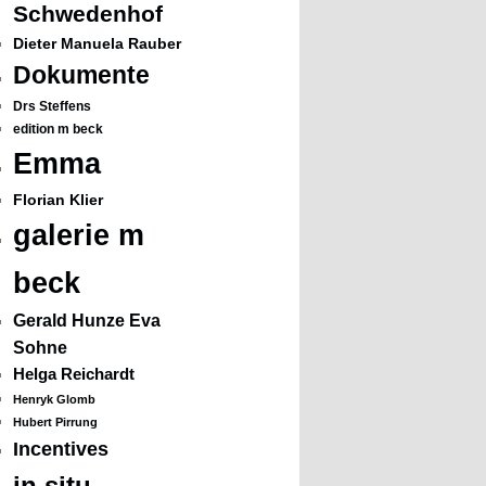
Schwedenhof
Dieter Manuela Rauber
Dokumente
Drs Steffens
edition m beck
Emma
Florian Klier
galerie m
beck
Gerald Hunze Eva
Sohne
Helga Reichardt
Henryk Glomb
Hubert Pirrung
Incentives
in situ