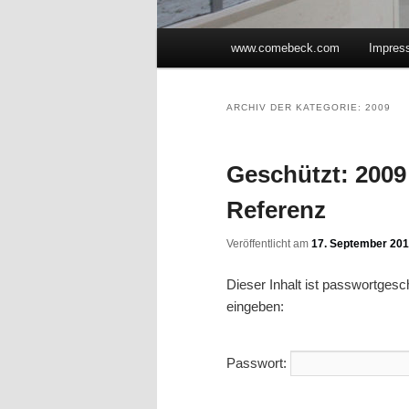
Hauptmenü
www.comebeck.com
Impres
Zum Inhalt wechseln
Zum sekundären Inhalt wec
ARCHIV DER KATEGORIE:
2009
Geschützt: 2009 
Referenz
Veröffentlicht am
17. September 20
Dieser Inhalt ist passwortges
eingeben:
Passwort: