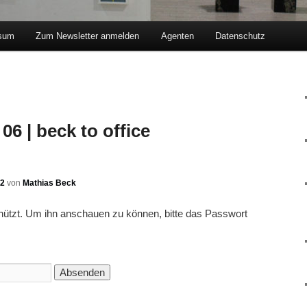
sum
Zum Newsletter anmelden
Agenten
Datenschutz
hseln
06 | beck to office
12
von
Mathias Beck
chützt. Um ihn anschauen zu können, bitte das Passwort