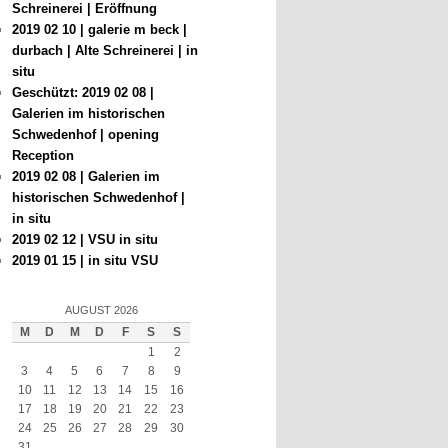
Schreinerei | Eröffnung
2019 02 10 | galerie m beck |
durbach | Alte Schreinerei | in
situ
Geschützt: 2019 02 08 |
Galerien im historischen
Schwedenhof | opening
Reception
2019 02 08 | Galerien im
historischen Schwedenhof |
in situ
2019 02 12 | VSU in situ
2019 01 15 | in situ VSU
AUGUST 2026
M
D
M
D
F
S
S
1
2
3
4
5
6
7
8
9
10
11
12
13
14
15
16
17
18
19
20
21
22
23
24
25
26
27
28
29
30
31