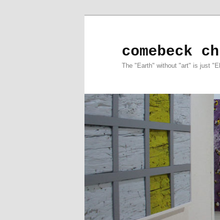
comebeck ch
The "Earth" without "art" is just "E