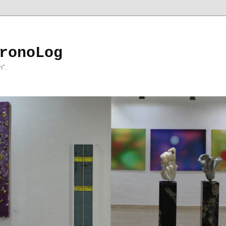
ronoLog
h".