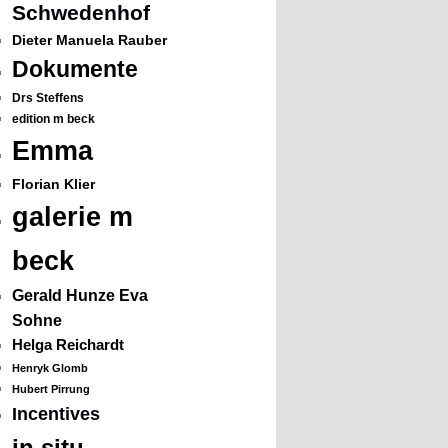
Schwedenhof
Dieter Manuela Rauber
Dokumente
Drs Steffens
edition m beck
Emma
Florian Klier
galerie m
beck
Gerald Hunze Eva
Sohne
Helga Reichardt
Henryk Glomb
Hubert Pirrung
Incentives
in situ