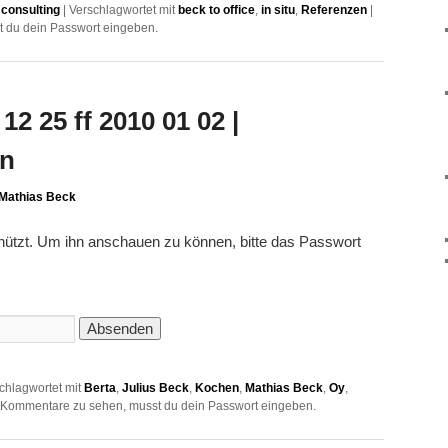
consulting
|
Verschlagwortet mit
beck to office
,
in situ
,
Referenzen
|
 du dein Passwort eingeben.
12 25 ff 2010 01 02 |
en
Mathias Beck
chützt. Um ihn anschauen zu können, bitte das Passwort
chlagwortet mit
Berta
,
Julius Beck
,
Kochen
,
Mathias Beck
,
Oy
,
Kommentare zu sehen, musst du dein Passwort eingeben.