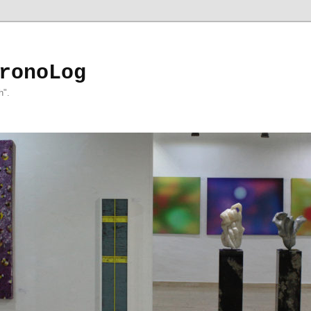
ronoLog
h".