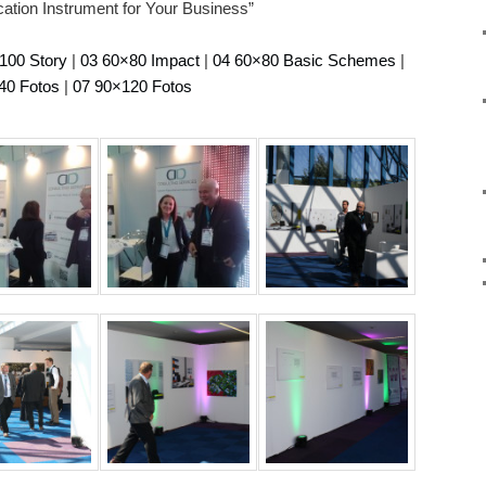
cation Instrument for Your Business”
100 Story
|
03 60×80 Impact
|
04 60×80 Basic Schemes
|
40 Fotos
|
07 90×120 Fotos