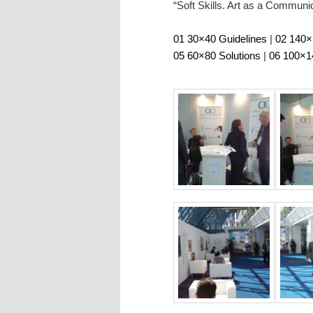
“Soft Skills. Art as a Communi
01 30×40 Guidelines
|
02 140×
05 60×80 Solutions
|
06 100×1