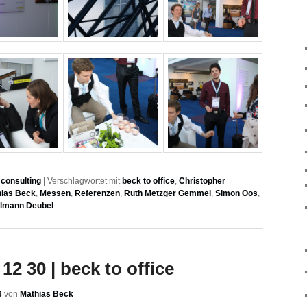
consulting
|
Verschlagwortet mit
beck to office
,
Christopher
ias Beck
,
Messen
,
Referenzen
,
Ruth Metzger Gemmel
,
Simon Oos
,
llmann Deubel
12 30 | beck to office
3
von
Mathias Beck