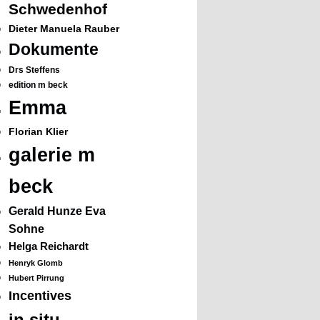
Schwedenhof
Dieter Manuela Rauber
Dokumente
Drs Steffens
edition m beck
Emma
Florian Klier
galerie m
beck
Gerald Hunze Eva
Sohne
Helga Reichardt
Henryk Glomb
Hubert Pirrung
Incentives
in situ