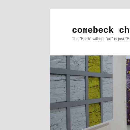
comebeck ch
The "Earth" without "art" is just "E