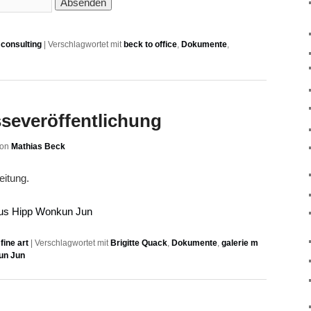
consulting
|
Verschlagwortet mit
beck to office
,
Dokumente
,
sseveröffentlichung
von
Mathias Beck
eitung.
aus Hipp Wonkun Jun
ine art
|
Verschlagwortet mit
Brigitte Quack
,
Dokumente
,
galerie m
un Jun