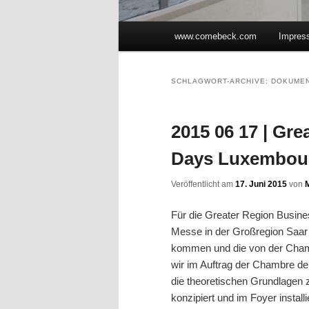
Hauptmenü
www.comebeck.com
Impres
Zum Inhalt wechseln
Zum sekundären Inhalt wec
SCHLAGWORT-ARCHIVE:
DOKUME
2015 06 17 | Gr
Days Luxembou
Veröffentlicht am
17. Juni 2015
von
Für die Greater Region Busin
Messe in der Großregion Saar 
kommen und die von der Cham
wir im Auftrag der Chambre de
die theoretischen Grundlagen
konzipiert und im Foyer installie