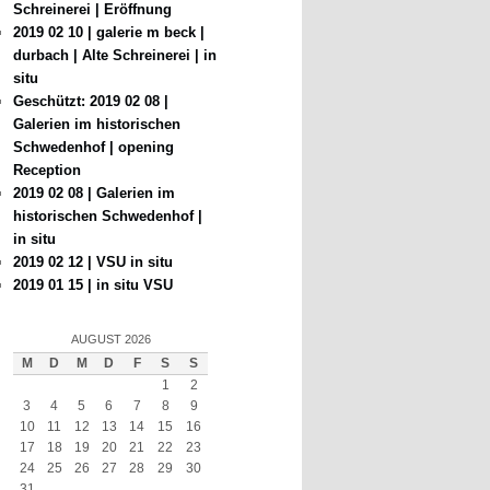
Schreinerei | Eröffnung
2019 02 10 | galerie m beck |
durbach | Alte Schreinerei | in
situ
Geschützt: 2019 02 08 |
Galerien im historischen
Schwedenhof | opening
Reception
2019 02 08 | Galerien im
historischen Schwedenhof |
in situ
2019 02 12 | VSU in situ
2019 01 15 | in situ VSU
AUGUST 2026
M
D
M
D
F
S
S
1
2
3
4
5
6
7
8
9
10
11
12
13
14
15
16
17
18
19
20
21
22
23
24
25
26
27
28
29
30
31