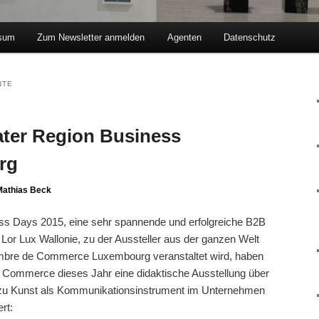
sum
Zum Newsletter anmelden
Agenten
Datenschutz
hseln
NTE
eater Region Business
rg
Mathias Beck
ess Days 2015, eine sehr spannende und erfolgreiche B2B
Lor Lux Wallonie, zu der Aussteller aus der ganzen Welt
bre de Commerce Luxembourg veranstaltet wird, haben
 Commerce dieses Jahr eine didaktische Ausstellung über
 zu Kunst als Kommunikationsinstrument im Unternehmen
rt: