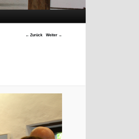
Bilder-Navigation
← Zurück
Weiter →