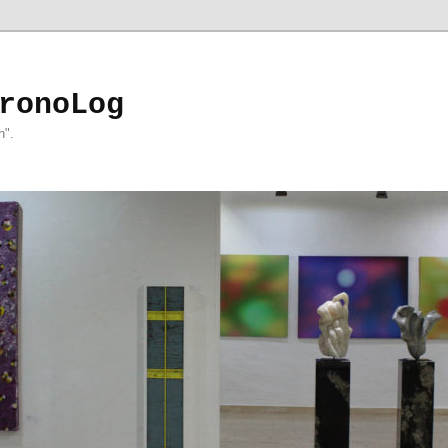
ronoLog
h".