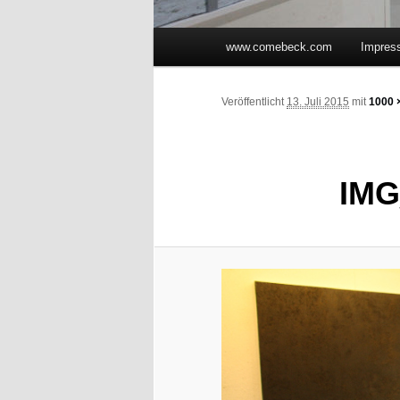
Hauptmenü
www.comebeck.com
Impres
Zum Inhalt wechseln
Zum sekundären Inhalt wec
Veröffentlicht
13. Juli 2015
mit
1000 
IMG