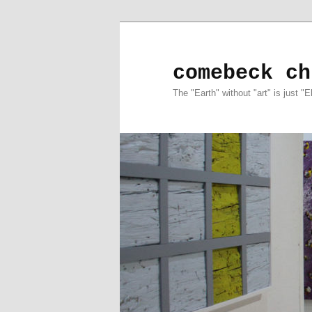
comebeck ch
The "Earth" without "art" is just "E