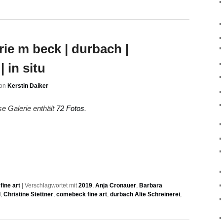
erie m beck | durbach |
| in situ
on
Kerstin Daiker
se Galerie enthält
72 Fotos
.
ine art
|
Verschlagwortet mit
2019
,
Anja Cronauer
,
Barbara
l
,
Christine Stettner
,
comebeck fine art
,
durbach Alte Schreinerei
,