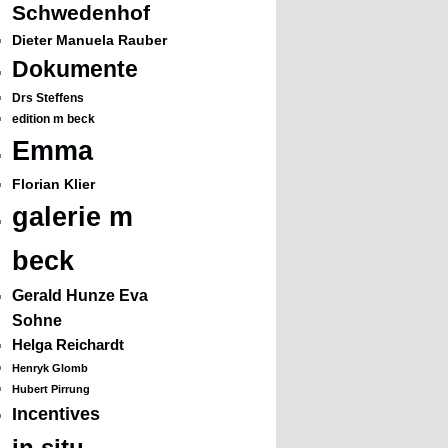
Schwedenhof
Dieter Manuela Rauber
Dokumente
Drs Steffens
edition m beck
Emma
Florian Klier
galerie m
beck
Gerald Hunze Eva
Sohne
Helga Reichardt
Henryk Glomb
Hubert Pirrung
Incentives
in situ