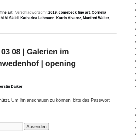
ine art
|
Verschlagwortet mit
2019
,
comebeck fine art
,
Cornelia
hl Al Siaidi
,
Katharina Lehmann
,
Katrin Alvarez
,
Manfred Walter
,
03 08 | Galerien im
hwedenhof | opening
erstin Daiker
chützt. Um ihn anschauen zu können, bitte das Passwort