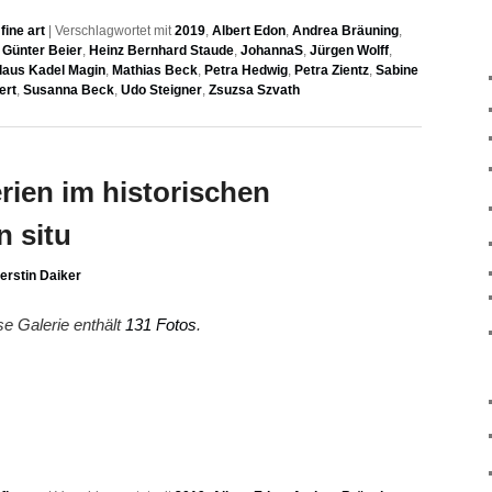
ine art
|
Verschlagwortet mit
2019
,
Albert Edon
,
Andrea Bräuning
,
,
Günter Beier
,
Heinz Bernhard Staude
,
JohannaS
,
Jürgen Wolff
,
laus Kadel Magin
,
Mathias Beck
,
Petra Hedwig
,
Petra Zientz
,
Sabine
ert
,
Susanna Beck
,
Udo Steigner
,
Zsuzsa Szvath
erien im historischen
n situ
erstin Daiker
se Galerie enthält
131 Fotos
.