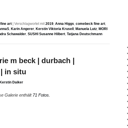
ine art
|
Verschlagwortet mit
2019
,
Anna Higgs
,
comebeck fine art
,
annaS
,
Karin Angerer
,
Kerstin Viktoria Krusell
,
Manuela Lutz
,
MORI
dra Schawalder
,
SUSHI Susanne Hilbert
,
Tatjana Deutschmann
erie m beck | durbach |
| in situ
Kerstin Daiker
se Galerie enthält
71 Fotos
.