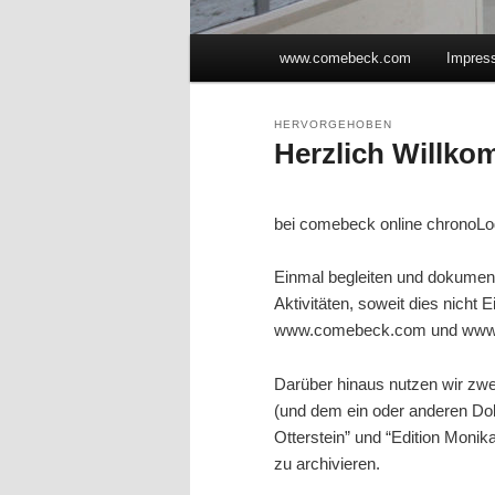
Hauptmenü
www.comebeck.com
Impres
Zum Inhalt wechseln
Zum sekundären Inhalt wec
HERVORGEHOBEN
Herzlich Willk
Veröffentlicht am
10. Dezember 201
bei comebeck online chronoLo
Einmal begleiten und dokumenti
Aktivitäten, soweit dies nicht
www.comebeck.com und www.g
Darüber hinaus nutzen wir zwe
(und dem ein oder anderen Dok
Otterstein” und “Edition Moni
zu archivieren.