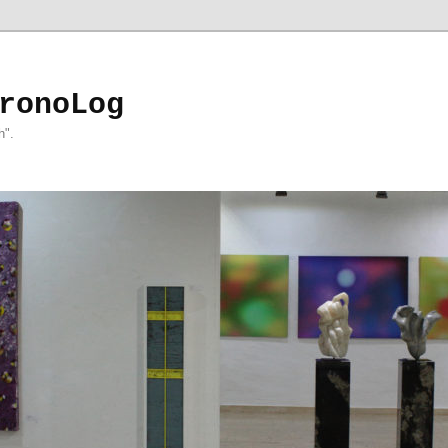
ronoLog
h".