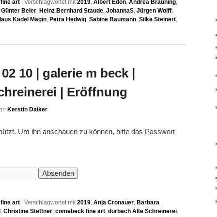
ine art
|
Verschlagwortet mit
2019
,
Albert Edon
,
Andrea Bräuning
,
,
Günter Beier
,
Heinz Bernhard Staude
,
JohannaS
,
Jürgen Wolff
,
laus Kadel Magin
,
Petra Hedwig
,
Sabine Baumann
,
Silke Steinert
,
02 10 | galerie m beck |
chreinerei | Eröffnung
on
Kerstin Daiker
chützt. Um ihn anschauen zu können, bitte das Passwort
ine art
|
Verschlagwortet mit
2019
,
Anja Cronauer
,
Barbara
l
,
Christine Stettner
,
comebeck fine art
,
durbach Alte Schreinerei
,