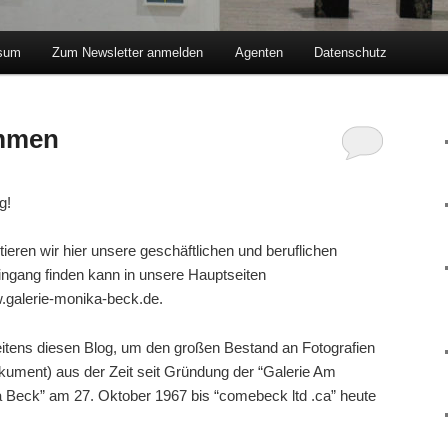
sum
Zum Newsletter anmelden
Agenten
Datenschutz
hseln
ommen
1
von
Mathias Beck
g!
eren wir hier unsere geschäftlichen und beruflichen
 Eingang finden kann in unsere Hauptseiten
alerie-monika-beck.de.
itens diesen Blog, um den großen Bestand an Fotografien
ument) aus der Zeit seit Gründung der “Galerie Am
ka Beck” am 27. Oktober 1967 bis “comebeck ltd .ca” heute