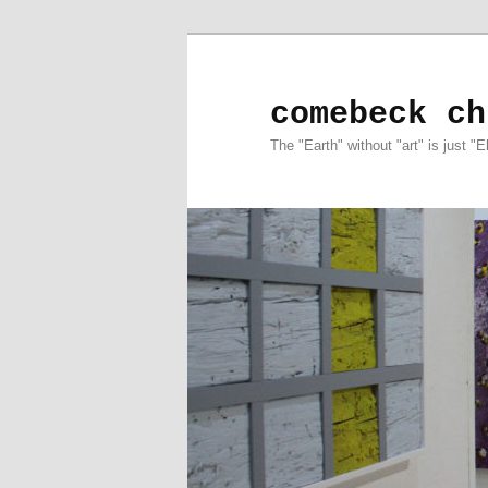
comebeck ch
The "Earth" without "art" is just "E