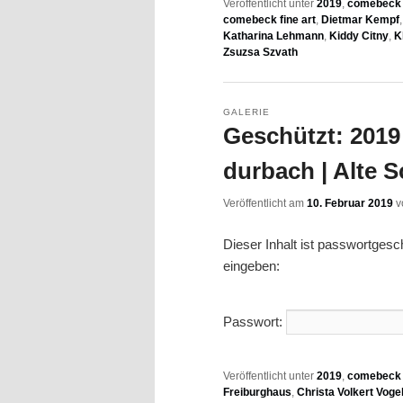
Veröffentlicht unter
2019
,
comebeck f
comebeck fine art
,
Dietmar Kempf
Katharina Lehmann
,
Kiddy Citny
,
K
Zsuzsa Szvath
GALERIE
Geschützt: 2019 
durbach | Alte S
Veröffentlicht am
10. Februar 2019
v
Dieser Inhalt ist passwortges
eingeben:
Passwort:
Veröffentlicht unter
2019
,
comebeck f
Freiburghaus
,
Christa Volkert Voge