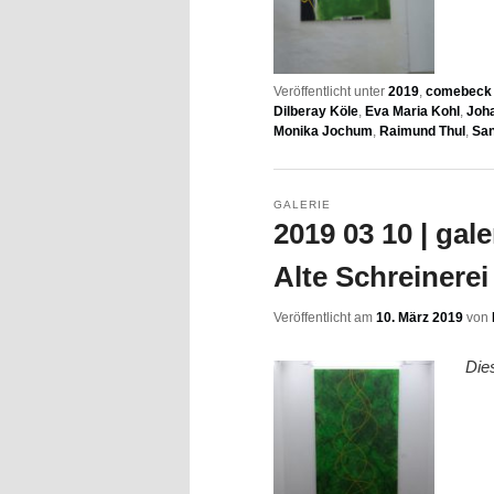
Veröffentlicht unter
2019
,
comebeck f
Dilberay Köle
,
Eva Maria Kohl
,
Joh
Monika Jochum
,
Raimund Thul
,
San
GALERIE
2019 03 10 | gal
Alte Schreinerei 
Veröffentlicht am
10. März 2019
von
Die