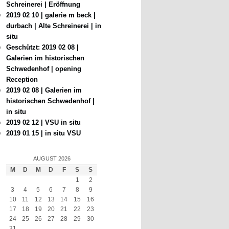
Schreinerei | Eröffnung
2019 02 10 | galerie m beck |
durbach | Alte Schreinerei | in
situ
Geschützt: 2019 02 08 |
Galerien im historischen
Schwedenhof | opening
Reception
2019 02 08 | Galerien im
historischen Schwedenhof |
in situ
2019 02 12 | VSU in situ
2019 01 15 | in situ VSU
AUGUST 2026
M
D
M
D
F
S
S
1
2
3
4
5
6
7
8
9
10
11
12
13
14
15
16
17
18
19
20
21
22
23
24
25
26
27
28
29
30
31