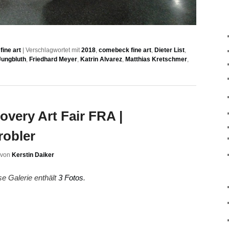
ine art
|
Verschlagwortet mit
2018
,
comebeck fine art
,
Dieter List
,
Jungbluth
,
Friedhard Meyer
,
Katrin Alvarez
,
Matthias Kretschmer
,
covery Art Fair FRA |
robler
von
Kerstin Daiker
se Galerie enthält
3 Fotos
.