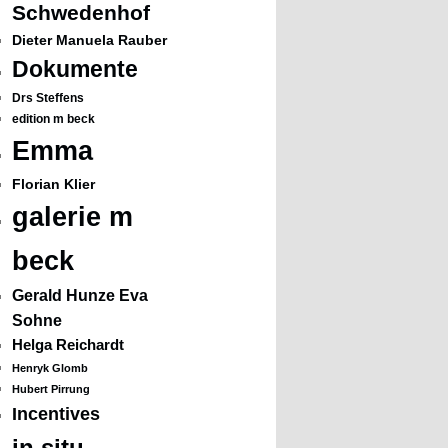
Schwedenhof
Dieter Manuela Rauber
Dokumente
Drs Steffens
edition m beck
Emma
Florian Klier
galerie m
beck
Gerald Hunze Eva
Sohne
Helga Reichardt
Henryk Glomb
Hubert Pirrung
Incentives
in situ