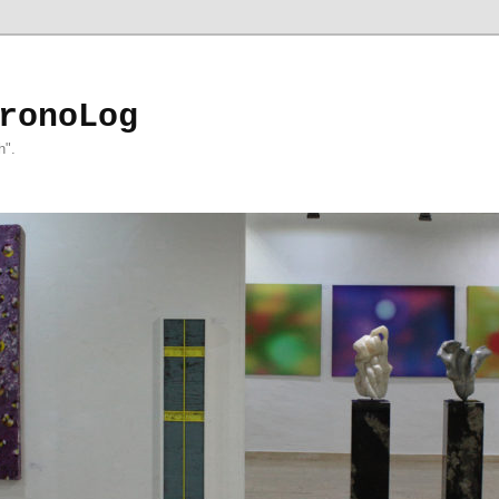
ronoLog
h".