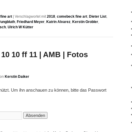
ine art
|
Verschlagwortet mit
2018
,
comebeck fine art
,
Dieter List
,
Jungbluth
,
Friedhard Meyer
,
Katrin Alvarez
,
Kerstin Grobler
,
sch
,
Ulrich W Kütter
10 10 ff 11 | AMB | Fotos
von
Kerstin Daiker
chützt. Um ihn anschauen zu können, bitte das Passwort