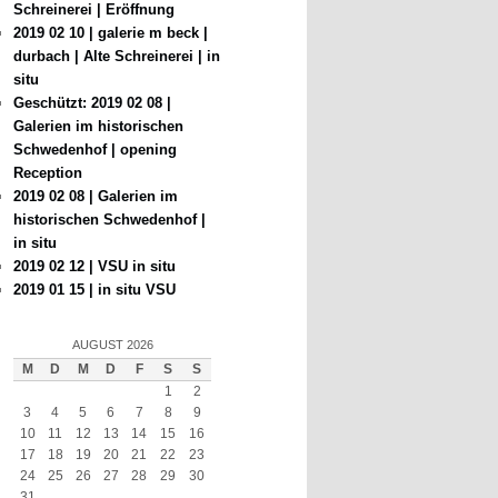
Schreinerei | Eröffnung
2019 02 10 | galerie m beck |
durbach | Alte Schreinerei | in
situ
Geschützt: 2019 02 08 |
Galerien im historischen
Schwedenhof | opening
Reception
2019 02 08 | Galerien im
historischen Schwedenhof |
in situ
2019 02 12 | VSU in situ
2019 01 15 | in situ VSU
AUGUST 2026
M
D
M
D
F
S
S
1
2
3
4
5
6
7
8
9
10
11
12
13
14
15
16
17
18
19
20
21
22
23
24
25
26
27
28
29
30
31