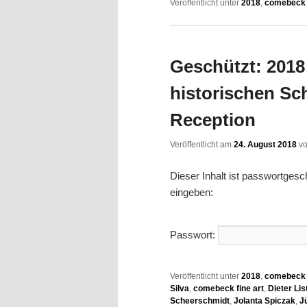
Veröffentlicht unter
2018
,
comebeck f
Geschützt: 2018 
historischen Sc
Reception
Veröffentlicht am
24. August 2018
v
Dieser Inhalt ist passwortges
eingeben:
Passwort:
Veröffentlicht unter
2018
,
comebeck f
Silva
,
comebeck fine art
,
Dieter Lis
Scheerschmidt
,
Jolanta Spiczak
,
J