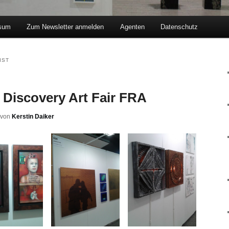
sum
Zum Newsletter anmelden
Agenten
Datenschutz
hseln
IST
 | Discovery Art Fair FRA
von
Kerstin Daiker