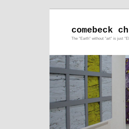
comebeck ch
The "Earth" without "art" is just "E