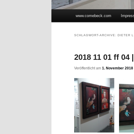
Hauptmenü
www.comebeck.com
Impres
Zum Inhalt wechseln
Zum sekundären Inhalt wec
SCHLAGWORT-ARCHIVE:
DIETER L
2018 11 01 ff 04
Veröffentlicht am
1. November 2018