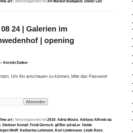
ine art
|
Verschlagwortet mit
Art Market Budapest
,
Dieter List
08 24 | Galerien im
hwedenhof | opening
on
Kerstin Daiker
chützt. Um ihn anschauen zu können, bitte das Passwort
ine art
|
Verschlagwortet mit
2018
,
Adria Moura
,
Adriana Alfredo da
t
,
Dietmar Kempf
,
Fredi Gertsch
,
gil'Ber pAutLer
,
Heide
ürgen Wolff
,
Katharina Lehmann
,
Kurt Lindemann
,
Linde Ross
,