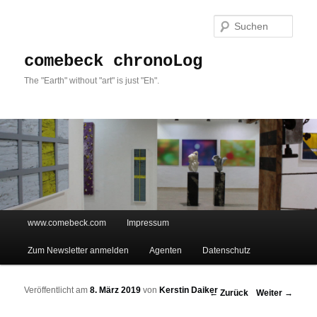
Such
comebeck chronoLog
The "Earth" without "art" is just "Eh".
Hauptmenü
www.comebeck.com
Impressum
Zum Inhalt wechseln
Zum sekundären Inhalt wechseln
Zum Newsletter anmelden
Agenten
Datenschutz
Veröffentlicht am
8. März 2019
von
Kerstin Daiker
Beitrags-Navigation
←
Zurück
Weiter
→