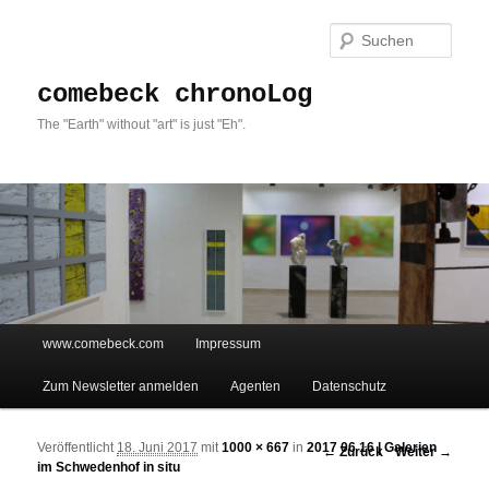
Such
comebeck chronoLog
The "Earth" without "art" is just "Eh".
Hauptmenü
www.comebeck.com
Impressum
Zum Inhalt wechseln
Zum sekundären Inhalt wechseln
Zum Newsletter anmelden
Agenten
Datenschutz
Veröffentlicht
18. Juni 2017
mit
1000 × 667
in
2017 06 16 | Galerien
Bilder-Navigation
← Zurück
Weiter →
im Schwedenhof in situ