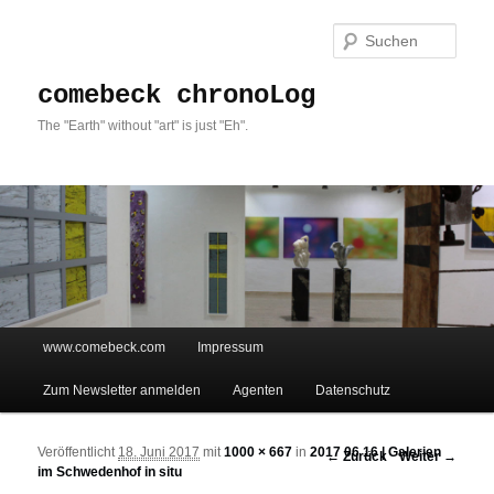
Such
comebeck chronoLog
The "Earth" without "art" is just "Eh".
Hauptmenü
www.comebeck.com
Impressum
Zum Inhalt wechseln
Zum sekundären Inhalt wechseln
Zum Newsletter anmelden
Agenten
Datenschutz
Veröffentlicht
18. Juni 2017
mit
1000 × 667
in
2017 06 16 | Galerien
Bilder-Navigation
← Zurück
Weiter →
im Schwedenhof in situ