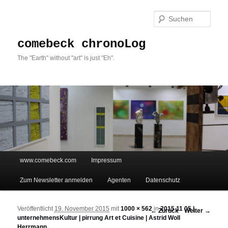
Such
comebeck chronoLog
The "Earth" without "art" is just "Eh".
Hauptmenü
www.comebeck.com
Impressum
Zum Inhalt wechseln
Zum sekundären Inhalt wechseln
Zum Newsletter anmelden
Agenten
Datenschutz
Veröffentlicht
19. November 2015
mit
1000 × 562
in
2015 11 05 |
Bilder-Navigation
← Zurück
Weiter →
unternehmensKultur | pirrung Art et Cuisine | Astrid Woll
Herrmann