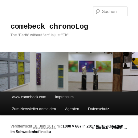
Such
comebeck chronoLog
The "Earth" without "art" is just "Eh".
Hauptmenü
www.comebeck.com
Impressum
Zum Inhalt wechseln
Zum sekundären Inhalt wechseln
Zum Newsletter anmelden
Agenten
Datenschutz
Veröffentlicht
18. Juni 2017
mit
1000 × 667
in
2017 06 16 | Galerien
Bilder-Navigation
← Zurück
Weiter →
im Schwedenhof in situ