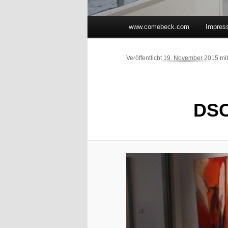
Hauptmenü
www.comebeck.com
Impres
Zum Inhalt wechseln
Zum sekundären Inhalt wec
Veröffentlicht
19. November 2015
mi
DSC