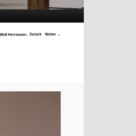
Bilder-Navigation
← Zurück
Weiter →
d Woll Herrmann