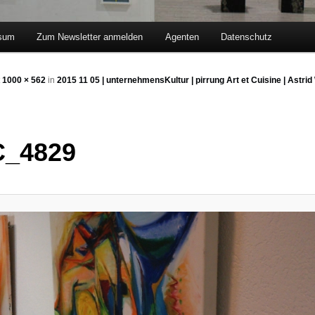
sum
Zum Newsletter anmelden
Agenten
Datenschutz
hseln
t
1000 × 562
in
2015 11 05 | unternehmensKultur | pirrung Art et Cuisine | Astri
_4829