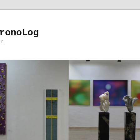
ronoLog
h".