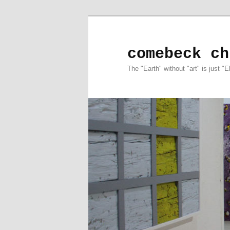
comebeck ch
The "Earth" without "art" is just "E