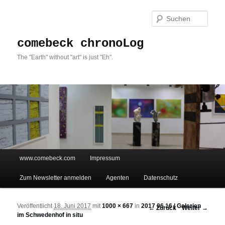
Such
comebeck chronoLog
The "Earth" without "art" is just "Eh".
Hauptmenü
www.comebeck.com
Impressum
Zum Inhalt wechseln
Zum sekundären Inhalt wechseln
Zum Newsletter anmelden
Agenten
Datenschutz
Veröffentlicht
18. Juni 2017
mit
1000 × 667
in
2017 06 16 | Galerien
Bilder-Navigation
← Zurück
Weiter →
im Schwedenhof in situ