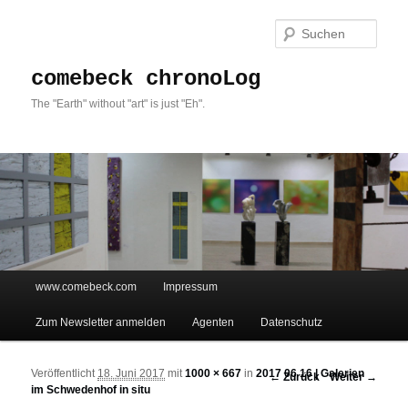
Such
comebeck chronoLog
The "Earth" without "art" is just "Eh".
Hauptmenü
www.comebeck.com
Impressum
Zum Inhalt wechseln
Zum sekundären Inhalt wechseln
Zum Newsletter anmelden
Agenten
Datenschutz
Veröffentlicht
18. Juni 2017
mit
1000 × 667
in
2017 06 16 | Galerien
Bilder-Navigation
← Zurück
Weiter →
im Schwedenhof in situ