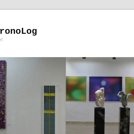
ronoLog
h".