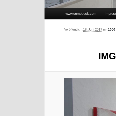
Hauptmenü
www.comebeck.com
Impres
Zum Inhalt wechseln
Zum sekundären Inhalt wec
Veröffentlicht
18. Juni 2017
mit
1000 
IMG