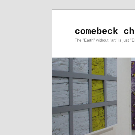
comebeck ch
The "Earth" without "art" is just "E