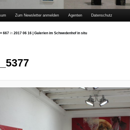
sum
Zum Newsletter anmelden
Agenten
Datenschutz
hseln
× 667
in
2017 06 16 | Galerien im Schwedenhof in situ
_5377