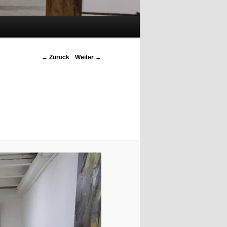
Bilder-Navigation
← Zurück
Weiter →