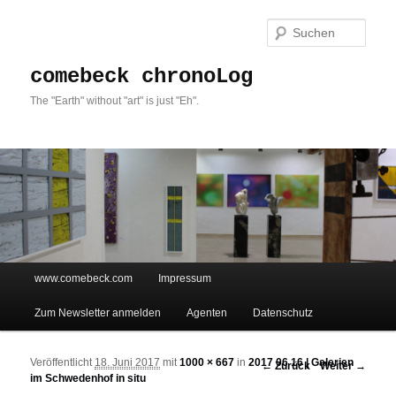
Such
comebeck chronoLog
The "Earth" without "art" is just "Eh".
Hauptmenü
www.comebeck.com
Impressum
Zum Inhalt wechseln
Zum sekundären Inhalt wechseln
Zum Newsletter anmelden
Agenten
Datenschutz
Veröffentlicht
18. Juni 2017
mit
1000 × 667
in
2017 06 16 | Galerien
Bilder-Navigation
← Zurück
Weiter →
im Schwedenhof in situ