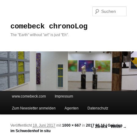
Such
comebeck chronoLog
The "Earth" without "art" is just "Eh".
Hauptmenü
www.comebeck.com
Impressum
Zum Inhalt wechseln
Zum sekundären Inhalt wechseln
Zum Newsletter anmelden
Agenten
Datenschutz
Veröffentlicht
18. Juni 2017
mit
1000 × 667
in
2017 06 16 | Galerien
Bilder-Navigation
← Zurück
Weiter →
im Schwedenhof in situ