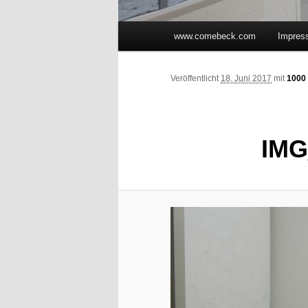
Hauptmenü
www.comebeck.com
Impres
Zum Inhalt wechseln
Zum sekundären Inhalt wec
Veröffentlicht
18. Juni 2017
mit
1000 
IMG