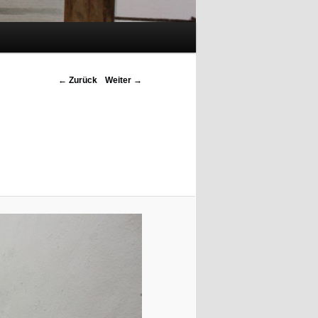
Bilder-Navigation
← Zurück
Weiter →