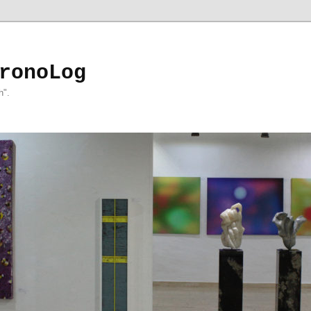
ronoLog
h".