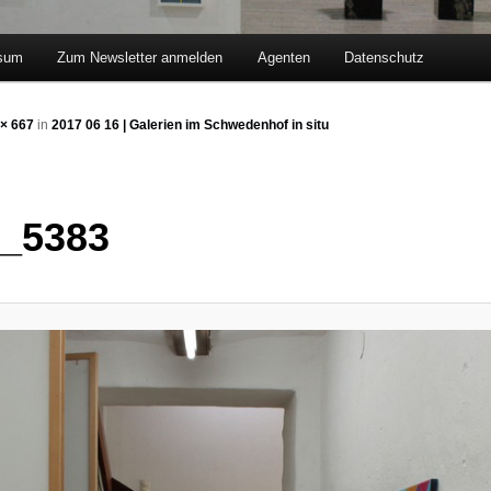
sum
Zum Newsletter anmelden
Agenten
Datenschutz
hseln
× 667
in
2017 06 16 | Galerien im Schwedenhof in situ
_5383