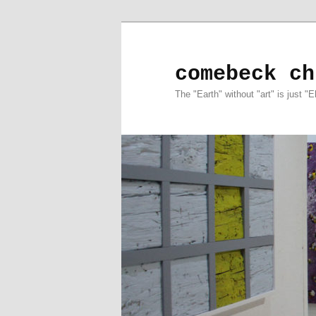
comebeck ch
The "Earth" without "art" is just "E