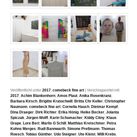
Veröffentlicht unter
2017
,
comebeck fine art
|
Verschlagwortet mit
2017
,
Achim Blankenhorn
,
Amos Plaut
,
Anika Rosenkranz
,
Barbara Kirsch
,
Brigitte Kratochwill
,
Britta Chr Keller
,
Christopher
Naumann
,
comebeck fine art
,
Cornelia Hauch
,
Dietmar Kempf
,
Dina Draeger
,
Dirk Richter
,
Erika Hönig
,
Heike Becker
,
Jolanta
Spiczak
,
Jürgen Wolff
,
Karin Schumacher
,
Kiddy Citny
,
Klaus
Grape
,
Lore Bert
,
Marlis G Schill
,
Matthias Kretschmer
,
Petra
Kohns Merges
,
Rudi Bannwarth
,
Simone Preßmann
,
Thomas
Roesch
,
Tobias Günther
,
Udo Steigner
,
Ute Kleist
,
Willi Krebs
,