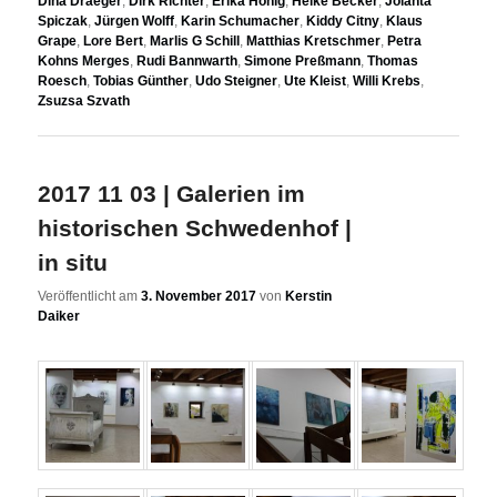
Dina Draeger
,
Dirk Richter
,
Erika Hönig
,
Heike Becker
,
Jolanta
Spiczak
,
Jürgen Wolff
,
Karin Schumacher
,
Kiddy Citny
,
Klaus
Grape
,
Lore Bert
,
Marlis G Schill
,
Matthias Kretschmer
,
Petra
Kohns Merges
,
Rudi Bannwarth
,
Simone Preßmann
,
Thomas
Roesch
,
Tobias Günther
,
Udo Steigner
,
Ute Kleist
,
Willi Krebs
,
Zsuzsa Szvath
2017 11 03 | Galerien im
historischen Schwedenhof |
in situ
Veröffentlicht am
3. November 2017
von
Kerstin
Daiker