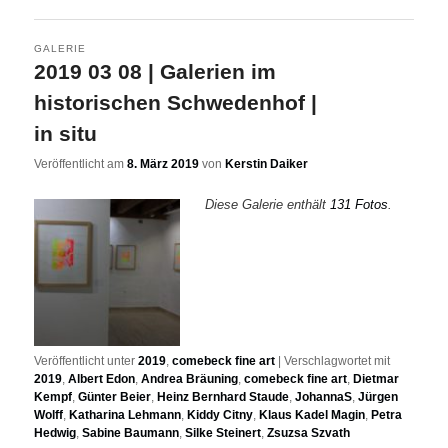
GALERIE
2019 03 08 | Galerien im
historischen Schwedenhof |
in situ
Veröffentlicht am
8. März 2019
von
Kerstin Daiker
Diese Galerie enthält
131 Fotos
.
Veröffentlicht unter
2019
,
comebeck fine art
|
Verschlagwortet mit
2019
,
Albert Edon
,
Andrea Bräuning
,
comebeck fine art
,
Dietmar
Kempf
,
Günter Beier
,
Heinz Bernhard Staude
,
JohannaS
,
Jürgen
Wolff
,
Katharina Lehmann
,
Kiddy Citny
,
Klaus Kadel Magin
,
Petra
Hedwig
,
Sabine Baumann
,
Silke Steinert
,
Zsuzsa Szvath