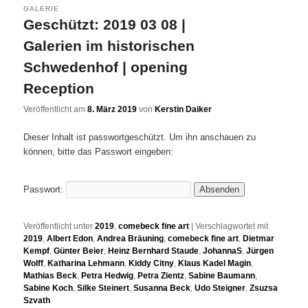
GALERIE
Geschützt: 2019 03 08 |
Galerien im historischen
Schwedenhof | opening
Reception
Veröffentlicht am
8. März 2019
von
Kerstin Daiker
Dieser Inhalt ist passwortgeschützt. Um ihn anschauen zu
können, bitte das Passwort eingeben:
Passwort:
Veröffentlicht unter
2019
,
comebeck fine art
|
Verschlagwortet mit
2019
,
Albert Edon
,
Andrea Bräuning
,
comebeck fine art
,
Dietmar
Kempf
,
Günter Beier
,
Heinz Bernhard Staude
,
JohannaS
,
Jürgen
Wolff
,
Katharina Lehmann
,
Kiddy Citny
,
Klaus Kadel Magin
,
Mathias Beck
,
Petra Hedwig
,
Petra Zientz
,
Sabine Baumann
,
Sabine Koch
,
Silke Steinert
,
Susanna Beck
,
Udo Steigner
,
Zsuzsa
Szvath