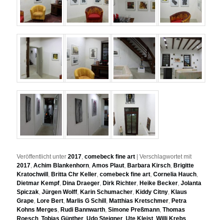
Veröffentlicht unter
2017
,
comebeck fine art
|
Verschlagwortet mit
2017
,
Achim Blankenhorn
,
Amos Plaut
,
Barbara Kirsch
,
Brigitte
Kratochwill
,
Britta Chr Keller
,
comebeck fine art
,
Cornelia Hauch
,
Dietmar Kempf
,
Dina Draeger
,
Dirk Richter
,
Heike Becker
,
Jolanta
Spiczak
,
Jürgen Wolff
,
Karin Schumacher
,
Kiddy Citny
,
Klaus
Grape
,
Lore Bert
,
Marlis G Schill
,
Matthias Kretschmer
,
Petra
Kohns Merges
,
Rudi Bannwarth
,
Simone Preßmann
,
Thomas
Roesch
,
Tobias Günther
,
Udo Steigner
,
Ute Kleist
,
Willi Krebs
,