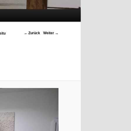
Bilder-Navigation
← Zurück
Weiter →
situ