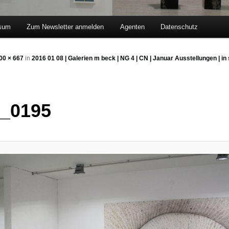
sum
Zum Newsletter anmelden
Agenten
Datenschutz
hseln
00 × 667
in
2016 01 08 | Galerien m beck | NG 4 | CN | Januar Ausstellungen | in 
_0195