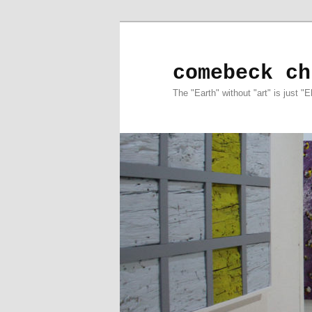
comebeck ch
The "Earth" without "art" is just "E