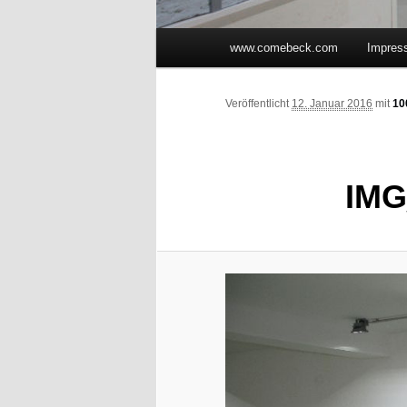
Hauptmenü
www.comebeck.com
Impres
Zum Inhalt wechseln
Zum sekundären Inhalt wec
Veröffentlicht
12. Januar 2016
mit
10
IMG