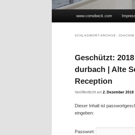
Hauptmenü
www.comebeck.com
Impres
Zum Inhalt wechseln
Zum sekundären Inhalt wec
SCHLAGWORT-ARCHIVE:
JOACHIM
Geschützt: 2018 
durbach | Alte S
Reception
Veröffentlicht am
2. Dezember 2018
Dieser Inhalt ist passwortges
eingeben:
Passwort: