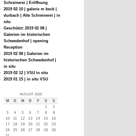
Schreinerei | Eröffnung
2019 02 10 | galerie m beck |
durbach | Alte Schreinerei | in
situ
Geschützt: 2019 02 08 |
Galerien im historischen
Schwedenhof | opening
Reception
2019 02 08 | Galerien im
historischen Schwedenhof |
in situ
2019 02 12 | VSU in situ
2019 01 15 | in situ VSU
AUGUST 2026
M
D
M
D
F
S
S
1
2
3
4
5
6
7
8
9
10
11
12
13
14
15
16
17
18
19
20
21
22
23
24
25
26
27
28
29
30
31