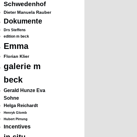
Schwedenhof
Dieter Manuela Rauber
Dokumente
Drs Steffens
edition m beck
Emma
Florian Klier
galerie m
beck
Gerald Hunze Eva
Sohne
Helga Reichardt
Henryk Glomb
Hubert Pirrung
Incentives
in situ