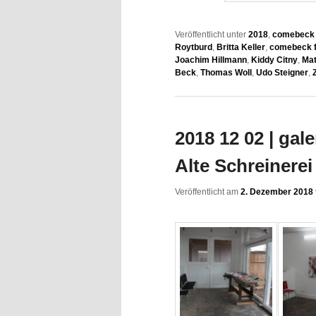
Veröffentlicht unter
2018
,
comebeck f
Roytburd
,
Britta Keller
,
comebeck f
Joachim Hillmann
,
Kiddy Citny
,
Mat
Beck
,
Thomas Woll
,
Udo Steigner
,
2018 12 02 | gal
Alte Schreinerei 
Veröffentlicht am
2. Dezember 2018