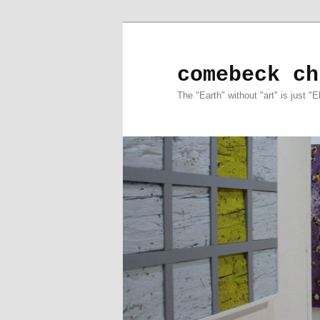
comebeck ch
The "Earth" without "art" is just "E