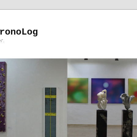
ronoLog
h".