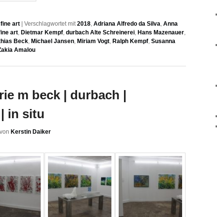
ine art
|
Verschlagwortet mit
2018
,
Adriana Alfredo da Silva
,
Anna
ine art
,
Dietmar Kempf
,
durbach Alte Schreinerei
,
Hans Mazenauer
,
hias Beck
,
Michael Jansen
,
Miriam Vogt
,
Ralph Kempf
,
Susanna
Zakia Amalou
erie m beck | durbach |
| in situ
von
Kerstin Daiker