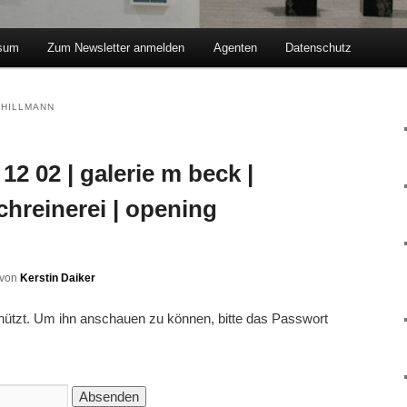
sum
Zum Newsletter anmelden
Agenten
Datenschutz
hseln
 HILLMANN
12 02 | galerie m beck |
chreinerei | opening
von
Kerstin Daiker
chützt. Um ihn anschauen zu können, bitte das Passwort