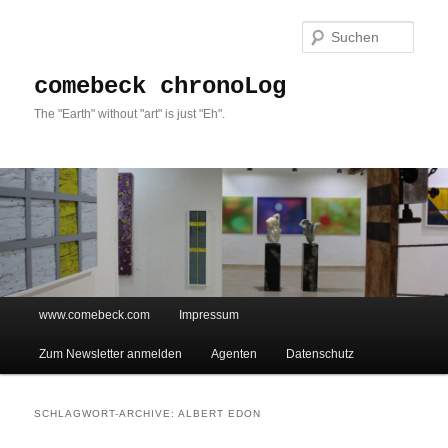
Such
comebeck chronoLog
The "Earth" without "art" is just "Eh".
Hauptmenü
www.comebeck.com
Impressum
Zum Inhalt wechseln
Zum sekundären Inhalt wechseln
Zum Newsletter anmelden
Agenten
Datenschutz
SCHLAGWORT-ARCHIVE:
ALBERT EDON