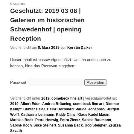
GALERIE
Geschützt: 2019 03 08 |
Galerien im historischen
Schwedenhof | opening
Reception
Veröffentlicht am
8. März 2019
von
Kerstin Daiker
Dieser Inhalt ist passwortgeschützt. Um ihn anschauen zu
können, bitte das Passwort eingeben:
Passwort:
Veröffentlicht unter
2019
,
comebeck fine art
|
Verschlagwortet mit
2019
,
Albert Edon
,
Andrea Bräuning
,
comebeck fine art
,
Dietmar
Kempf
,
Günter Beier
,
Heinz Bernhard Staude
,
JohannaS
,
Jürgen
Wolff
,
Katharina Lehmann
,
Kiddy Citny
,
Klaus Kadel Magin
,
Mathias Beck
,
Petra Hedwig
,
Petra Zientz
,
Sabine Baumann
,
Sabine Koch
,
Silke Steinert
,
Susanna Beck
,
Udo Steigner
,
Zsuzsa
Szvath