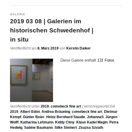
GALERIE
2019 03 08 | Galerien im
historischen Schwedenhof |
in situ
Veröffentlicht am
8. März 2019
von
Kerstin Daiker
Diese Galerie enthält
131 Fotos
.
Veröffentlicht unter
2019
,
comebeck fine art
|
Verschlagwortet mit
2019
,
Albert Edon
,
Andrea Bräuning
,
comebeck fine art
,
Dietmar
Kempf
,
Günter Beier
,
Heinz Bernhard Staude
,
JohannaS
,
Jürgen
Wolff
,
Katharina Lehmann
,
Kiddy Citny
,
Klaus Kadel Magin
,
Petra
Hedwig
,
Sabine Baumann
,
Silke Steinert
,
Zsuzsa Szvath