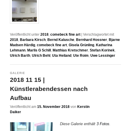
Veröffentlicht unter
2018
,
comebeck fine art
|
Verschlagwortet mit
2018
,
Barbara Kirsch
,
Bernd Kalusche
,
Bernhard Hossner
,
Bjarne
Madsen Härdig
,
comebeck fine art
,
Gisela Grünling
,
Katharina
Lehmann
,
Marlis G Schill
,
Matthias Kretschmer
,
Stefan Korinek
,
Ulrich Barth
,
Ulrich Behl
,
Uta Heiland
,
Ute Roim
,
Uwe Lessinger
GALERIE
2018 11 15 |
Künstlerabendessen nach
Aufbau
Veröffentlicht am
15. November 2018
von
Kerstin
Daiker
Diese Galerie enthält
3 Fotos
.