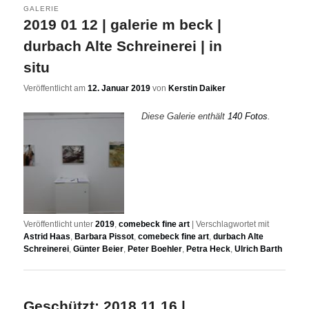
GALERIE
2019 01 12 | galerie m beck |
durbach Alte Schreinerei | in
situ
Veröffentlicht am
12. Januar 2019
von
Kerstin Daiker
Diese Galerie enthält
140 Fotos
.
Veröffentlicht unter
2019
,
comebeck fine art
|
Verschlagwortet mit
Astrid Haas
,
Barbara Pissot
,
comebeck fine art
,
durbach Alte
Schreinerei
,
Günter Beier
,
Peter Boehler
,
Petra Heck
,
Ulrich Barth
Geschützt: 2018 11 16 |