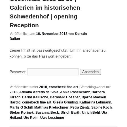
Galerien im historischen
Schwedenhof | opening
Reception
Veröffentlicht am
16. November 2018
von
Kerstin
Daiker
Dieser Inhalt ist passwortgeschützt. Um ihn anschauen zu
können, bitte das Passwort eingeben:
Passwort:
Veröffentlicht unter
2018
,
comebeck fine art
|
Verschlagwortet mit
2018
,
Adriana Alfredo da Silva
,
Anika Rosenkranz
,
Barbara
Kirsch
,
Bernd Kalusche
,
Bernhard Hossner
,
Bjarne Madsen
Härdig
,
comebeck fine art
,
Gisela Grünling
,
Katharina Lehmann
,
Marlis G Schill
,
Matthias Kretschmer
,
Petra Zientz
,
Sabine Koch
,
Stefan Korinek
,
Susanna Beck
,
Ulrich Barth
,
Ulrich Behl
,
Uta
Heiland
,
Ute Roim
,
Uwe Lessinger