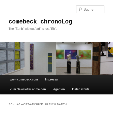
Such
comebeck chronoLog
The "Earth" without "art" is just "Eh".
Hauptmenü
www.comebeck.com
Impressum
Zum Inhalt wechseln
Zum sekundären Inhalt wechseln
Zum Newsletter anmelden
Agenten
Datenschutz
SCHLAGWORT-ARCHIVE:
ULRICH BARTH