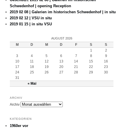
Schwedenhof | opening Reception
2019 02 08 | Galerien im historischen Schwedenhof | in situ
2019 02 12 | VSU in situ
2019 01 15 | in situ VSU
AUGUST 2026
M
D
M
D
F
S
S
1
2
3
4
5
6
7
8
9
10
11
12
13
14
15
16
17
18
19
20
21
22
23
24
25
26
27
28
29
30
31
« Mai
ARCHIV
Archiv
KATEGORIEN
1960er vor