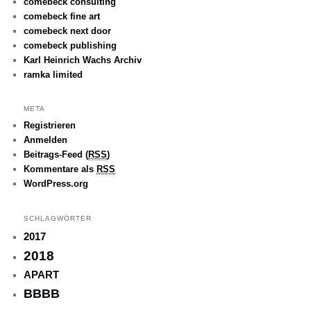
comebeck consulting
comebeck fine art
comebeck next door
comebeck publishing
Karl Heinrich Wachs Archiv
ramka limited
META
Registrieren
Anmelden
Beitrags-Feed (
RSS
)
Kommentare als
RSS
WordPress.org
SCHLAGWÖRTER
2017
2018
APART
BBBB