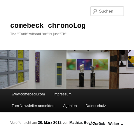
Such
comebeck chronoLog
The "Earth" without "art" is just "Eh".
Hauptmenü
www.comebeck.com
Impressum
Zum Inhalt wechseln
Zum sekundären Inhalt wechseln
Zum Newsletter anmelden
Agenten
Datenschutz
Veröffentlicht am
30. März 2012
von
Mathias Beck
Beitrags-Navigation
←
Zurück
Weiter
→