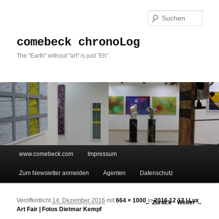
Such
comebeck chronoLog
The "Earth" without "art" is just "Eh".
Hauptmenü
www.comebeck.com
Impressum
Zum Inhalt wechseln
Zum sekundären Inhalt wechseln
Zum Newsletter anmelden
Agenten
Datenschutz
Veröffentlicht
14. Dezember 2016
mit
664 × 1000
in
2016 12 13 | Lux
Bilder-Navigation
← Zurück
Weiter →
Art Fair | Fotos Dietmar Kempf