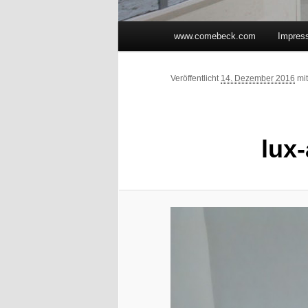
Hauptmenü
www.comebeck.com
Impres
Zum Inhalt wechseln
Zum sekundären Inhalt wec
Veröffentlicht
14. Dezember 2016
mi
lux-