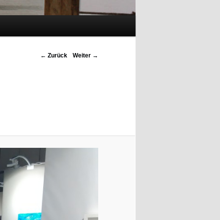
Bilder-Navigation
← Zurück
Weiter →