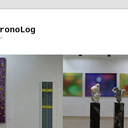
ronoLog
h".