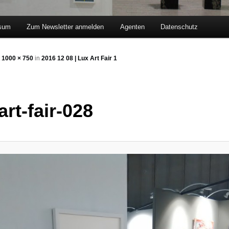
sum
Zum Newsletter anmelden
Agenten
Datenschutz
hseln
t
1000 × 750
in
2016 12 08 | Lux Art Fair 1
art-fair-028