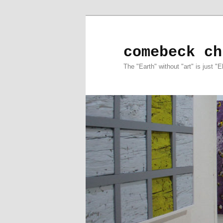
comebeck ch
The "Earth" without "art" is just "E