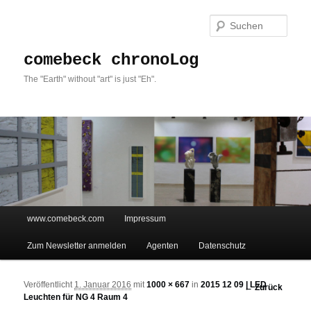
Such
comebeck chronoLog
The "Earth" without "art" is just "Eh".
Hauptmenü
www.comebeck.com
Impressum
Zum Inhalt wechseln
Zum sekundären Inhalt wechseln
Zum Newsletter anmelden
Agenten
Datenschutz
Veröffentlicht
1. Januar 2016
mit
1000 × 667
in
2015 12 09 | LED
Bilder-
← Zurück
Leuchten für NG 4 Raum 4
Navigation